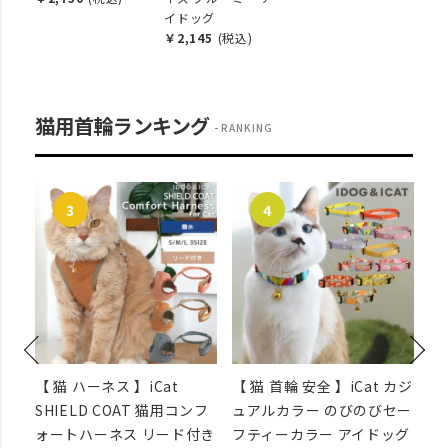
イドッグ
￥2,145
(税込)
猫用首輪ランキング
RANKING
【 猫 ハーネス 】iCat
【 猫 首輪 安全 】iCat カジ
【
ンフ
SHIELD COAT 猫用コンフ
ュアルカラー のびのびセー
ン
付き
ォートハーネス リード付き
フティーカラー アイドッグ
ア