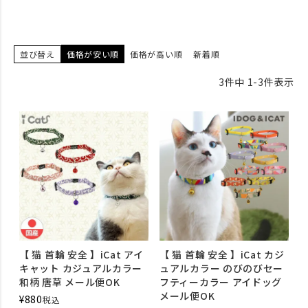
並び替え
価格が安い順
価格が高い順
新着順
3
件中
1
-
3
件表示
【 猫 首輪 安全 】iCat アイ
【 猫 首輪 安全 】iCat カジ
キャット カジュアルカラー
ュアルカラー のびのびセー
和柄 唐草 メール便OK
フティーカラー アイドッグ
メール便OK
¥
880
税込