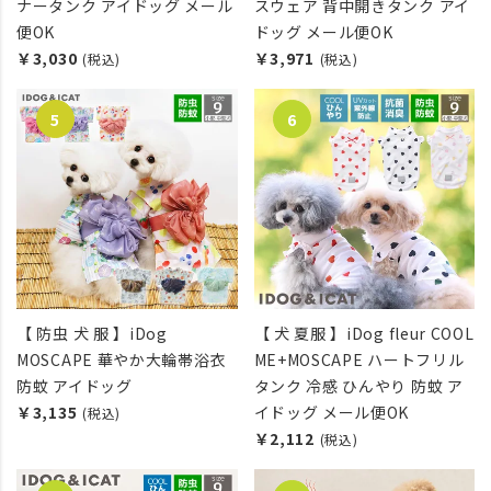
ナータンク アイドッグ メール
スウェア 背中開きタンク アイ
便OK
ドッグ メール便OK
￥3,030
￥3,971
(税込)
(税込)
【 防虫 犬 服 】iDog
【 犬 夏服 】iDog fleur COOL
MOSCAPE 華やか大輪帯浴衣
ME+MOSCAPE ハートフリル
防蚊 アイドッグ
タンク 冷感 ひんやり 防蚊 ア
￥3,135
イドッグ メール便OK
(税込)
￥2,112
(税込)