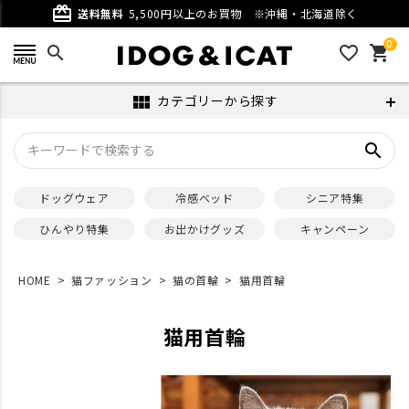
card_giftcard
送料無料
5,500円以上のお買物
※沖縄・北海道除く
0
search
favorite_outline
shopping_cart
カテゴリーから探す
view_module
search
ドッグウェア
冷感ベッド
シニア特集
ひんやり特集
お出かけグッズ
キャンペーン
HOME
猫ファッション
猫の首輪
猫用首輪
猫用首輪