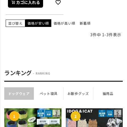
カゴに入れる
並び替え
価格が安い順
価格が高い順
新着順
3
件中
1
-
3
件表示
ランキング
RANKING
ドッグウェア
ペット寝具
お散歩グッズ
猫用品