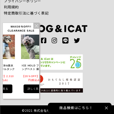
プライバシーポリシー
利用規約
特定商取引法に基づく表記
MAX30％OFF!!
CLEARANCE SALE
IDOG ICE HOLD ネ
保水
ICE HOLD フィッシ
テックタンク 遮熱
ッククーラー 保冷剤
ンク
ングベスト 保冷剤付
UVカット
付
10
【20％OFF】3,168
【20％OFF】1,760
【20％OFF】2,200
【
円(税込み)
円(税込み)
円(税込み)
詳しく見る
詳しく見る
詳しく見る
商品検索はこちら！
©2021 株式会社ゼフィール All rights reserved.