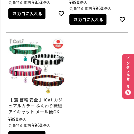
¥
853
¥
990
会員特別価格
税込
税込
¥
960
会員特別価格
税込
カゴに入れる
カゴに入れる
ワンダフルセール
【 猫 首輪 安全 】iCat カジ
ュアルカラー ふんわり織紐
アイキャット メール便OK
¥
990
税込
¥
960
会員特別価格
税込