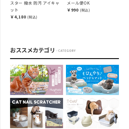
 防
スター 撥水 防汚 アイキャ
メール便OK
￥3
ット
￥990
(税込)
￥4,180
(税込)
おススメカテゴリ
CATEGORY