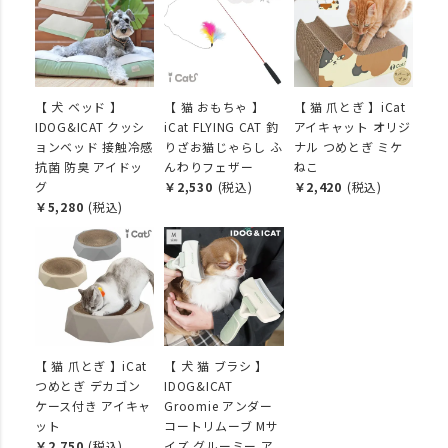
【 犬 ベッド 】
【 猫 おもちゃ 】
【 猫 爪とぎ 】iCat
IDOG&ICAT クッシ
iCat FLYING CAT 釣
アイキャット オリジ
ョンベッド 接触冷感
りざお猫じゃらし ふ
ナル つめとぎ ミケ
抗菌 防臭 アイドッ
んわりフェザー
ねこ
グ
￥2,530
(税込)
￥2,420
(税込)
￥5,280
(税込)
【 猫 爪とぎ 】iCat
【 犬 猫 ブラシ 】
つめとぎ デカゴン
IDOG&ICAT
ケース付き アイキャ
Groomie アンダー
ット
コートリムーブ Mサ
￥2,750
(税込)
イズ グルーミー ア