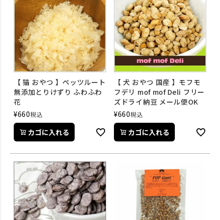
【 猫 おやつ 】ペッツルート
【 犬 おやつ 国産 】モフモ
無添加とりけずり ふわふわ
フデリ mof mof Deli フリー
花
ズドライ納豆 メール便OK
¥
660
¥
660
税込
税込
カゴに入れる
カゴに入れる