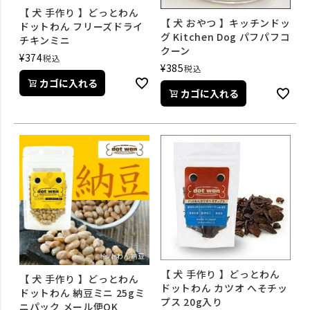
【 犬 手作り 】どっとわん
【 犬 おやつ 】キッチンドッ
ドットわん フリーズドライ
グ Kitchen Dog パフパフコ
チキンミニ
クーン
¥
374
税込
¥
385
税込
カゴに入れる
カゴに入れる
【 犬 手作り 】どっとわん
【 犬 手作り 】どっとわん
ドットわん カツオ へそチッ
ドットわん 納豆ミニ 25gミ
プス 20g入り
ニパック メール便OK