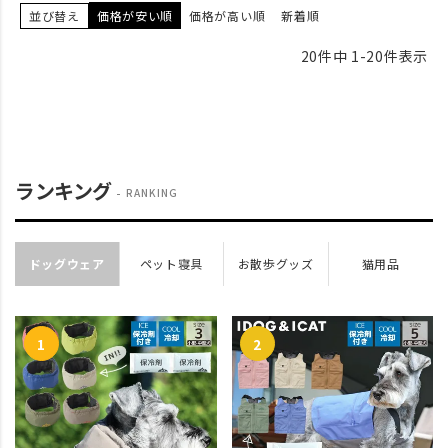
並び替え
価格が安い順
価格が高い順
新着順
20
件中
1
-
20
件表示
ランキング
RANKING
ドッグウェア
ペット寝具
お散歩グッズ
猫用品