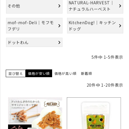
NATURAL-HARVEST｜
その他
ナチュラルハーベスト
mof-mof-Deli｜モフモ
KitchenDog!｜キッチン
フデリ
ドッグ
ドットわん
5
件中
1
-
5
件表示
並び替え
価格が安い順
価格が高い順
新着順
20
件中
1
-
20
件表示