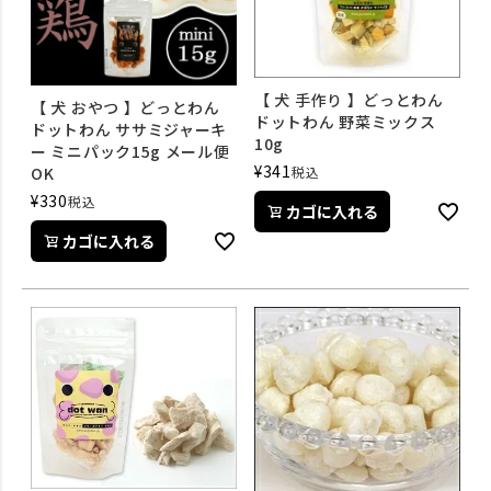
【 犬 手作り 】どっとわん
【 犬 おやつ 】どっとわん
ドットわん 野菜ミックス
ドットわん ササミジャーキ
10g
ー ミニパック15g メール便
¥
341
税込
OK
¥
330
税込
カゴに入れる
カゴに入れる