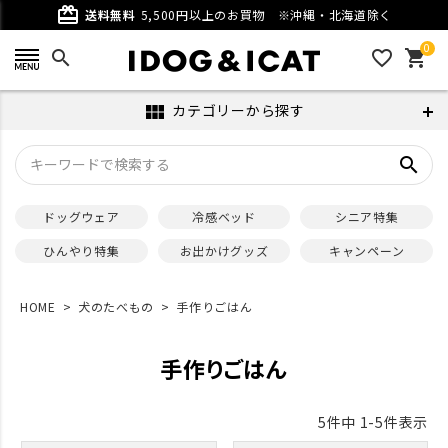
card_giftcard
送料無料
5,500円以上のお買物
※沖縄・北海道除く
0
search
favorite_outline
shopping_cart
カテゴリーから探す
view_module
search
ドッグウェア
冷感ベッド
シニア特集
ひんやり特集
お出かけグッズ
キャンペーン
HOME
犬のたべもの
手作りごはん
手作りごはん
5
件中
1
-
5
件表示