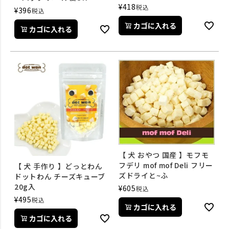
¥
418
税込
¥
396
税込
カゴに入れる
カゴに入れる
【 犬 おやつ 国産 】モフモ
フデリ mof mof Deli フリー
【 犬 手作り 】どっとわん
ズドライと~ふ
ドットわん チーズキューブ
20g入
¥
605
税込
¥
495
税込
カゴに入れる
カゴに入れる