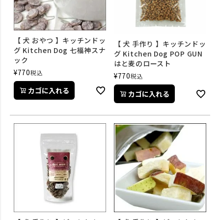
【 犬 おやつ 】キッチンドッ
【 犬 手作り 】キッチンドッ
グ Kitchen Dog 七福神スナ
グ Kitchen Dog POP GUN
ック
はと麦のロースト
¥
770
税込
¥
770
税込
カゴに入れる
カゴに入れる