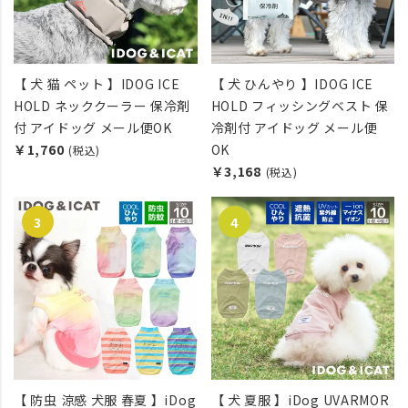
【 犬 猫 ペット 】IDOG ICE
【 犬 ひんやり 】IDOG ICE
HOLD ネッククーラー 保冷剤
HOLD フィッシングベスト 保
付 アイドッグ メール便OK
冷剤付 アイドッグ メール便
￥1,760
OK
(税込)
￥3,168
(税込)
【 防虫 涼感 犬服 春夏 】iDog
【 犬 夏服 】iDog UVARMOR