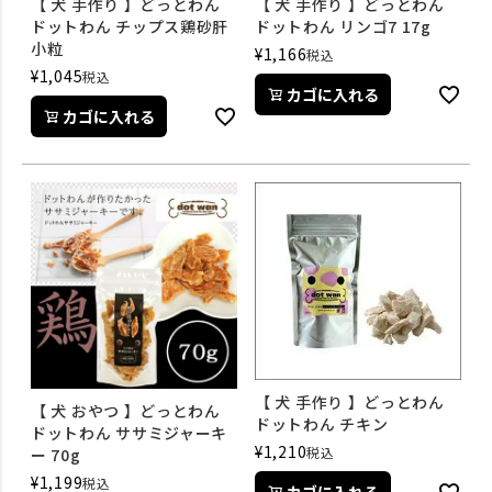
【 犬 手作り 】どっとわん
【 犬 手作り 】どっとわん
ドットわん チップス鶏砂肝
ドットわん リンゴ7 17g
小粒
¥
1,166
税込
¥
1,045
税込
カゴに入れる
カゴに入れる
【 犬 手作り 】どっとわん
【 犬 おやつ 】どっとわん
ドットわん チキン
ドットわん ササミジャーキ
¥
1,210
税込
ー 70g
¥
1,199
税込