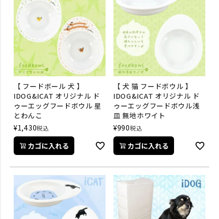
【 フードボール 犬 】
【 犬 猫 フードボウル 】
IDOG&ICAT オリジナル ド
IDOG&ICAT オリジナル ド
ゥーエッグフードボウル 星
ゥーエッグフードボウル浅
とわんこ
皿 無地ホワイト
¥
1,430
¥
990
税込
税込
カゴに入れる
カゴに入れる