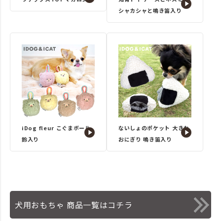
シャカシャと鳴き笛入り
iDog fleur こぐまボール
ないしょのポケット 大きな
鈴入り
おにぎり 鳴き笛入り
犬用おもちゃ 商品一覧はコチラ