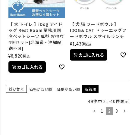
【 犬 トイレ 】iDog アイド
【 犬 猫 フードボウル 】
ッグ Rest Room 業務用国
IDOG&ICAT ドゥーエッグフ
産ペットシーツ 厚型 お得な
ードボウル スマイルランチ
4個セット[北海道・沖縄配
¥
1,430
税込
送不可]
カゴに入れる
¥
6,820
税込
カゴに入れる
並び替え
価格が安い順
価格が高い順
新着順
49
件中
21
-
40
件表示
1
2
3