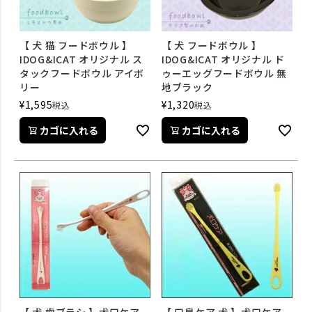
【 犬 猫 フードボウル 】
【 犬 フードボウル 】
IDOG&ICAT オリジナル ス
IDOG&ICAT オリジナル ド
タックフードボウル アイボ
ゥーエッグフードボウル 無
リー
地ブラック
¥
1,595
¥
1,320
税込
税込
カゴに入れる
カゴに入れる
【 犬 歯ブラシ 】犬口ケア
【 口臭ケア 犬 】犬口ケア