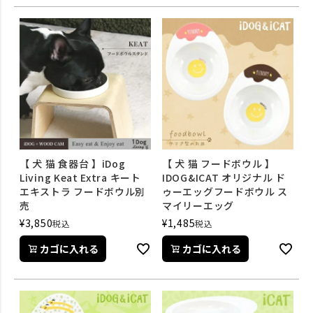
【 犬 猫 食器台 】iDog
【 犬 猫 フードボウル 】
Living Keat Extra キート
IDOG&ICAT オリジナル ド
エキストラ フードボウル別
ゥーエッグフードボウル ス
売
マイリーエッグ
¥
3,850
¥
1,485
税込
税込
カゴに入れる
カゴに入れる