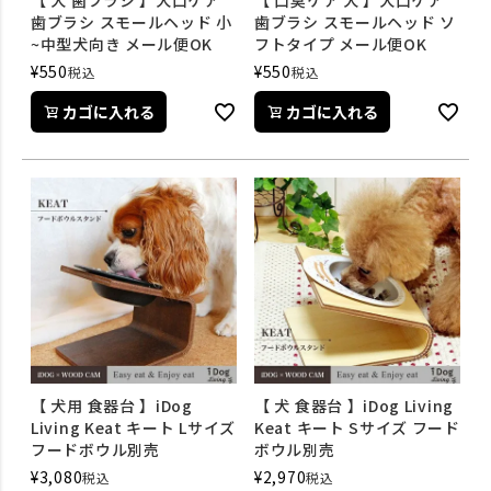
歯ブラシ スモールヘッド 小
歯ブラシ スモールヘッド ソ
~中型犬向き メール便OK
フトタイプ メール便OK
¥
550
¥
550
税込
税込
カゴに入れる
カゴに入れる
【 犬用 食器台 】iDog
【 犬 食器台 】iDog Living
Living Keat キート Lサイズ
Keat キート Sサイズ フード
フードボウル別売
ボウル別売
¥
3,080
¥
2,970
税込
税込