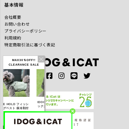
基本情報
会社概要
お問い合わせ
プライバシーポリシー
利用規約
特定商取引法に基づく表記
MAX30％OFF!!
CLEARANCE SALE
IDOG ICE HOLD ネ
フィッシ
テックタンク 遮熱
リフレッシングバン
ッククーラー 保冷剤
冷剤付
UVカット
ダナ
付
,168
【20％OFF】1,760
【20％OFF】2,200
【20％OFF】1,144
)
円(税込み)
円(税込み)
円(税込み)