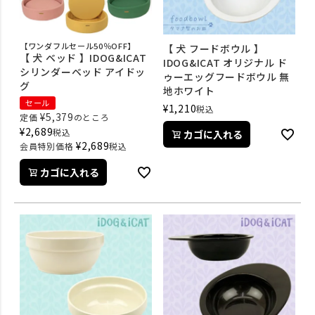
【ワンダフルセール50％OFF】
【 犬 フードボウル 】
【 犬 ベッド 】IDOG&ICAT
IDOG&ICAT オリジナル ド
シリンダーベッド アイドッ
ゥーエッグフードボウル 無
グ
地ホワイト
セール
¥
1,210
税込
¥
5,379
定価
のところ
¥
2,689
税込
カゴに入れる
¥
2,689
会員特別価格
税込
カゴに入れる