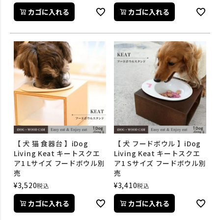
カゴに入れる
カゴに入れる
【 犬 猫 食器台 】iDog
【 犬 フードボウル 】iDog
Living Keat キートスクエ
Living Keat キートスクエ
ア1 Lサイズ フードボウル別
ア1 Sサイズ フードボウル別
売
売
¥
3,520
¥
3,410
税込
税込
カゴに入れる
カゴに入れる