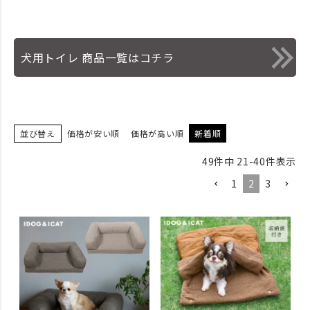
犬用トイレ 商品一覧はコチラ
並び替え
価格が安い順
価格が高い順
新着順
49
件中
21
-
40
件表示
1
2
3