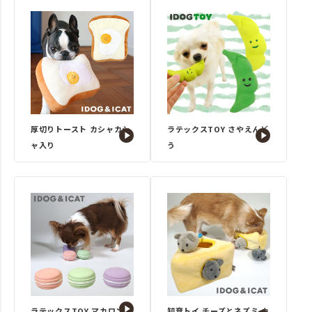
厚切りトースト カシャカシ
ラテックスTOY さやえんど
ャ入り
う
ラテックスTOY マカロン
知育トイ チーズとネズミ カ