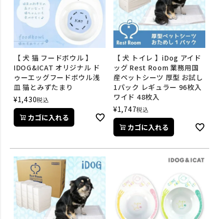
【 犬 猫 フードボウル 】
【 犬 トイレ 】iDog アイド
IDOG&ICAT オリジナル ド
ッグ Rest Room 業務用国
ゥーエッグフードボウル浅
産ペットシーツ 厚型 お試し
皿 猫とみずたまり
1パック レギュラー 96枚入
ワイド 48枚入
¥
1,430
税込
¥
1,747
税込
カゴに入れる
カゴに入れる