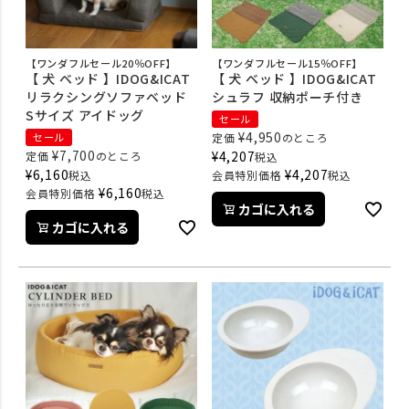
【ワンダフルセール20％OFF】
【ワンダフルセール15％OFF】
【 犬 ベッド 】IDOG&ICAT
【 犬 ベッド 】IDOG&ICAT
リラクシングソファベッド
シュラフ 収納ポーチ付き
Sサイズ アイドッグ
セール
¥
4,950
セール
定価
のところ
¥
7,700
¥
4,207
定価
のところ
税込
¥
6,160
¥
4,207
税込
会員特別価格
税込
¥
6,160
会員特別価格
税込
カゴに入れる
カゴに入れる