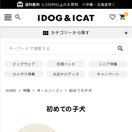
card_giftcard
送料無料
5,500円以上のお買物
※沖縄・北海道除く
0
search
favorite_outline
shopping_cart
カテゴリーから探す
view_module
search
ドッグウェア
冷感ベッド
シニア特集
ひんやり特集
お出かけグッズ
キャンペーン
HOME
特集
オールシーズン
初めての子犬
初めての子犬