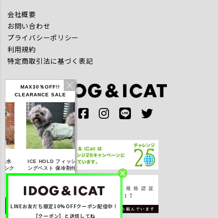
会社概要
お問い合わせ
プライバシーポリシー
利用規約
特定商取引法に基づく表記
MAX30％OFF!!
CLEARANCE SALE
IDOG ICE HOLD ネ
ICE HOLD フィッシ
テックタンク 遮熱
リフレ
ッククーラー 保冷剤
ングベスト 保冷剤付
UVカット
付
【20％OFF】3,168
【20％OFF】1,760
【20％OFF】2,200
【20％
円(税込み)
円(税込み)
円(税込み)
円
LINEお友だち限定10%OFFクーポン配信中！
詳しく見る
詳しく見る
詳しく見る
詳
【クーポン】と送信してね