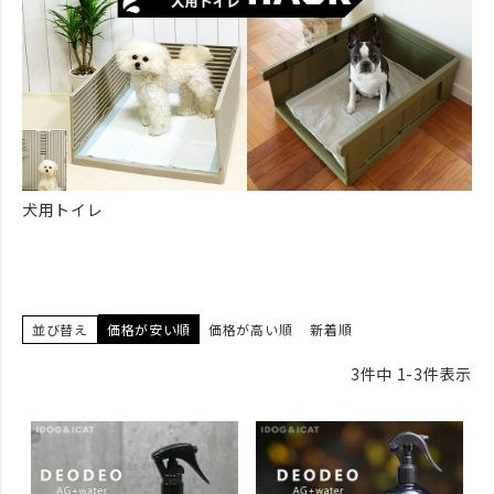
犬用トイレ
並び替え
価格が安い順
価格が高い順
新着順
3
件中
1
-
3
件表示