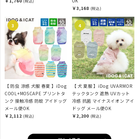
￥1,760
OK
(税込)
￥3,168
(税込)
【 防虫 涼感 犬服 春夏 】iDog
【 犬 夏服 】iDog UVARMOR
COOL+MOSCAPE プリントタ
テックタンク 遮熱 UVカット
ンク 接触冷感 防蚊 アイドッグ
冷感 抗菌 マイナスイオン アイ
メール便OK
ドッグ メール便OK
￥2,112
￥2,200
(税込)
(税込)