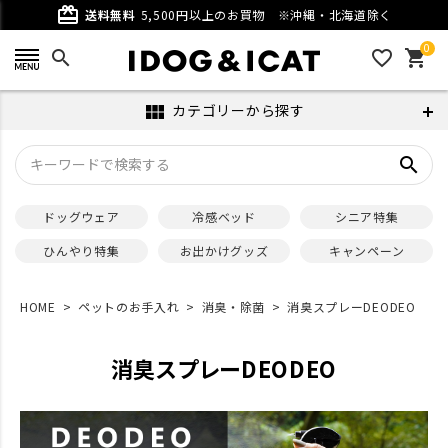
card_giftcard
送料無料
5,500円以上のお買物
※沖縄・北海道除く
0
search
favorite_outline
shopping_cart
カテゴリーから探す
view_module
search
ドッグウェア
冷感ベッド
シニア特集
ひんやり特集
お出かけグッズ
キャンペーン
HOME
ペットのお手入れ
消臭・除菌
消臭スプレーDEODEO
消臭スプレーDEODEO