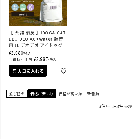
【 犬 猫 消臭 】IDOG&ICAT
DEO DEO AG+water 詰替
用 1L デオデオ アイドッグ
¥
3,080
税込
¥
2,987
会員特別価格
税込
カゴに入れる
並び替え
価格が安い順
価格が高い順
新着順
3
件中
1
-
3
件表示