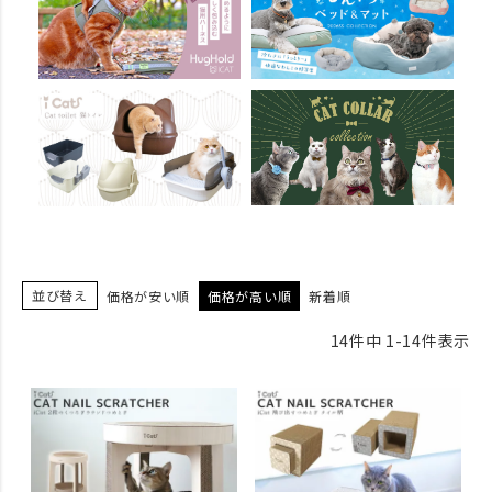
並び替え
価格が安い順
価格が高い順
新着順
14
件中
1
-
14
件表示