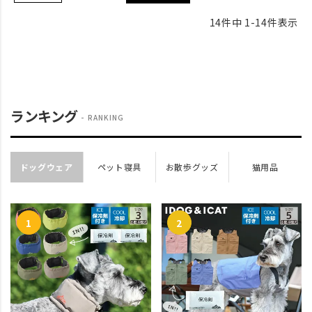
14
件中
1
-
14
件表示
ランキング
RANKING
ドッグウェア
ペット寝具
お散歩グッズ
猫用品