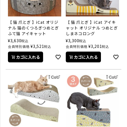
【 猫 爪とぎ 】iCat オリジ
【 猫 爪とぎ 】iCat アイキ
ナル 猫のくつろぎつめとぎ
ャット オリジナル つめとぎ
ふて猫 アイキャット
しまネコロング
¥
3,630
¥
3,300
税込
税込
¥
3,521
¥
3,201
会員特別価格
税込
会員特別価格
税込
カゴに入れる
カゴに入れる