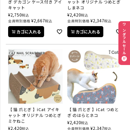
ぎ デカゴン ケース付き アイ
ャット オリジナル つめとぎ
キャット
しまネコ
¥
2,750
¥
2,420
税込
税込
¥
2,667
¥
2,347
会員特別価格
税込
会員特別価格
税込
ワンダフルセール
カゴに入れる
カゴに入れる
【 猫 爪とぎ 】iCat アイキ
【 猫 爪とぎ 】iCat つめと
ャット オリジナル つめとぎ
ぎ のはらとネコ
ミケねこ
¥
2,420
税込
¥
2,420
¥
2,347
税込
会員特別価格
税込