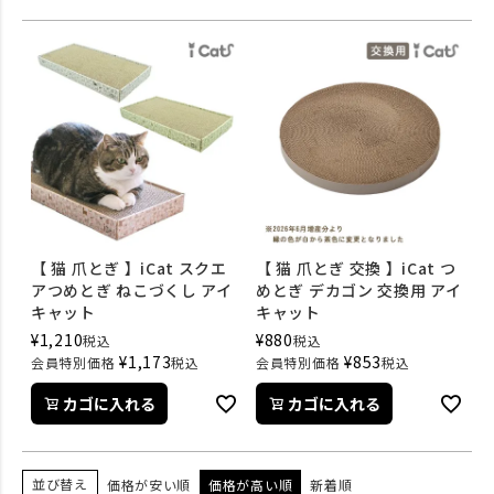
【 猫 爪とぎ 】iCat スクエ
【 猫 爪とぎ 交換 】iCat つ
アつめとぎ ねこづくし アイ
めとぎ デカゴン 交換用 アイ
キャット
キャット
¥
1,210
¥
880
税込
税込
¥
1,173
¥
853
会員特別価格
税込
会員特別価格
税込
カゴに入れる
カゴに入れる
並び替え
価格が安い順
価格が高い順
新着順