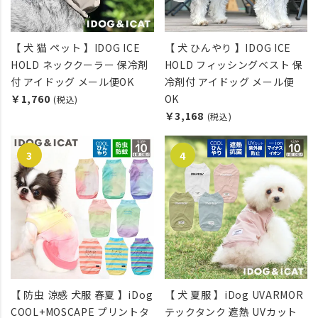
【 犬 猫 ペット 】IDOG ICE
【 犬 ひんやり 】IDOG ICE
HOLD ネッククーラー 保冷剤
HOLD フィッシングベスト 保
付 アイドッグ メール便OK
冷剤付 アイドッグ メール便
￥1,760
OK
(税込)
￥3,168
(税込)
【 防虫 涼感 犬服 春夏 】iDog
【 犬 夏服 】iDog UVARMOR
COOL+MOSCAPE プリントタ
テックタンク 遮熱 UVカット