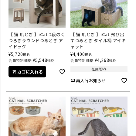
【 猫 爪とぎ 】iCat 2段のく
【 猫 爪とぎ 】iCat 飛び出
つろぎラウンドつめとぎ ア
すつめとぎ タイル柄 アイキ
イドッグ
ャット
¥
5,720
¥
4,400
税込
税込
¥
5,548
¥
4,268
会員特別価格
税込
会員特別価格
税込
在庫切れ
カゴに入れる
再入荷お知らせ