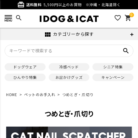
card_giftcard
送料無料
5,500円以上のお買物
※沖縄・北海道除く
0
search
favorite_outline
shopping_cart
カテゴリーから探す
view_module
search
ドッグウェア
冷感ベッド
シニア特集
ひんやり特集
お出かけグッズ
キャンペーン
HOME
ペットのお手入れ
つめとぎ・爪切り
つめとぎ・爪切り