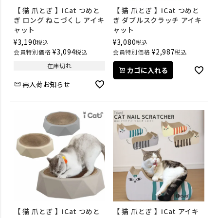
【 猫 爪とぎ 】iCat つめと
【 猫 爪とぎ 】iCat つめと
ぎ ロング ねこづくし アイキ
ぎ ダブルスクラッチ アイキ
ャット
ャット
¥
3,190
¥
3,080
税込
税込
¥
3,094
¥
2,987
会員特別価格
税込
会員特別価格
税込
在庫切れ
カゴに入れる
再入荷お知らせ
【 猫 爪とぎ 】iCat つめと
【 猫 爪とぎ 】iCat アイキ