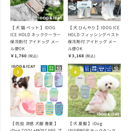
【 犬 猫 ペット 】IDOG
【 犬 ひんやり 】IDOG ICE
ICE HOLD ネッククーラー
HOLD フィッシングベスト
保冷剤付 アイドッグ メー
保冷剤付 アイドッグ メー
ル便OK
ル便OK
￥1,760
￥3,168
(税込)
(税込)
【 防虫 涼感 犬服 春夏 】
【 犬 夏服 】iDog
iDog COOL+MOSCAPE プ
UVARMOR テックタンク