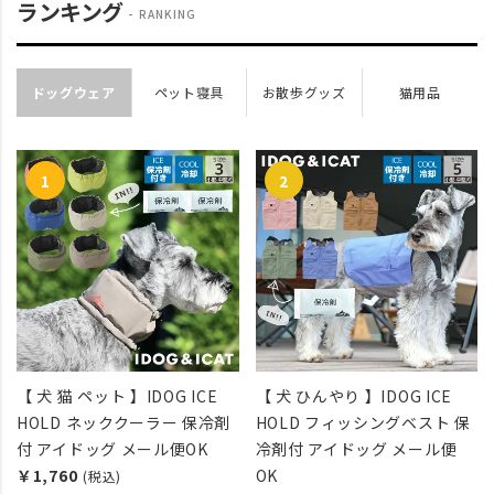
ランキング
RANKING
ドッグウェア
ペット寝具
お散歩グッズ
猫用品
【 犬 猫 ペット 】IDOG ICE
【 犬 ひんやり 】IDOG ICE
HOLD ネッククーラー 保冷剤
HOLD フィッシングベスト 保
付 アイドッグ メール便OK
冷剤付 アイドッグ メール便
￥1,760
OK
(税込)