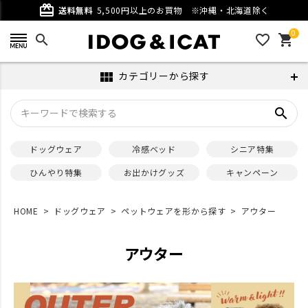
card_giftcard
送料無料
5,500円以上のお買物
※沖縄・北海道除く
0
search
favorite_outline
shopping_cart
カテゴリーから探す
view_module
search
ドッグウェア
冷感ベッド
シニア特集
ひんやり特集
お出かけグッズ
キャンペーン
HOME
ドッグウェア
ペットウェアを形から探す
アウター
アウター