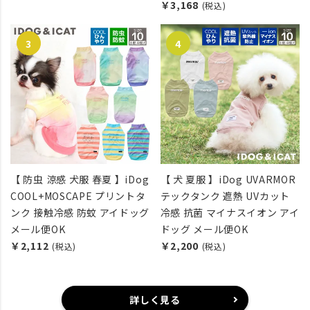
￥3,168
(税込)
【 防虫 涼感 犬服 春夏 】iDog
【 犬 夏服 】iDog UVARMOR
COOL+MOSCAPE プリントタ
テックタンク 遮熱 UVカット
ンク 接触冷感 防蚊 アイドッグ
冷感 抗菌 マイナスイオン アイ
メール便OK
ドッグ メール便OK
￥2,112
￥2,200
(税込)
(税込)
詳しく見る