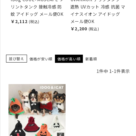
リントタンク 接触冷感 防
遮熱 UVカット 冷感 抗菌 マ
蚊 アイドッグ メール便OK
イナスイオン アイドッグ
￥2,112
メール便OK
(税込)
￥2,200
(税込)
並び替え
価格が安い順
価格が高い順
新着順
1
件中
1
-
1
件表示