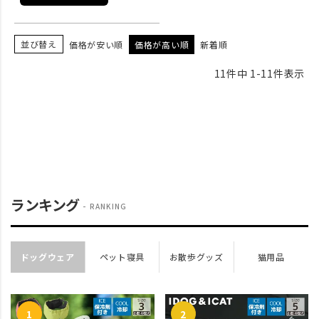
並び替え
価格が安い順
価格が高い順
新着順
11
件中
1
-
11
件表示
ランキング
RANKING
ドッグウェア
ペット寝具
お散歩グッズ
猫用品