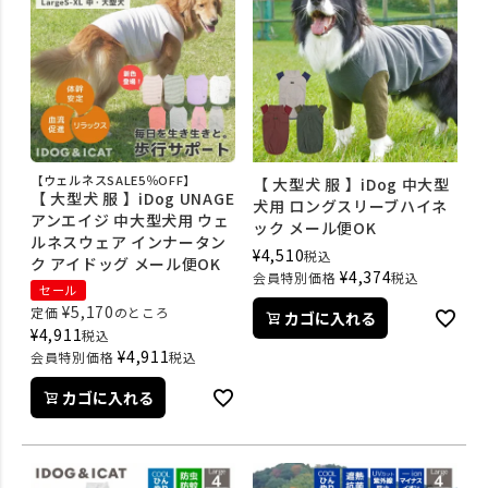
【ウェルネスSALE5％OFF】
【 大型犬 服 】iDog 中大型
【 大型犬 服 】iDog UNAGE
犬用 ロングスリーブハイネ
アンエイジ 中大型犬用 ウェ
ック メール便OK
ルネスウェア インナータン
¥
4,510
税込
ク アイドッグ メール便OK
¥
4,374
会員特別価格
税込
セール
¥
5,170
定価
のところ
カゴに入れる
¥
4,911
税込
¥
4,911
会員特別価格
税込
カゴに入れる