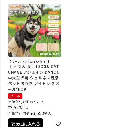
【ウェルネスSALE5％OFF】
【 大型犬 服 】IDOG&ICAT
UNAGE アンエイジ DANON
中大型犬用 ウェルネス温活
ペット腹巻き アイドッグ メ
ール便OK
セール
¥
3,740
定価
のところ
¥
3,553
税込
¥
3,553
会員特別価格
税込
カゴに入れる