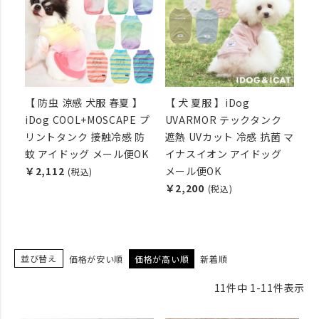
【 防虫 涼感 犬服 春夏 】
【 犬 夏服 】iDog
iDog COOL+MOSCAPE プ
UVARMOR テックタンク
リントタンク 接触冷感 防
遮熱 UVカット 冷感 抗菌 マ
蚊 アイドッグ メール便OK
イナスイオン アイドッグ
￥2,112
メール便OK
(税込)
￥2,200
(税込)
並び替え
価格が安い順
価格が高い順
新着順
11
件中
1
-
11
件表示