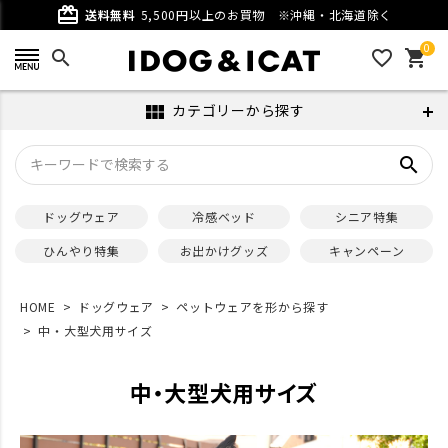
card_giftcard
送料無料
5,500円以上のお買物
※沖縄・北海道除く
0
search
favorite_outline
shopping_cart
カテゴリーから探す
view_module
search
ドッグウェア
冷感ベッド
シニア特集
ひんやり特集
お出かけグッズ
キャンペーン
HOME
ドッグウェア
ペットウェアを形から探す
中・大型犬用サイズ
中・大型犬用サイズ