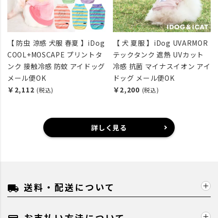
【 防虫 涼感 犬服 春夏 】iDog
【 犬 夏服 】iDog UVARMOR
COOL+MOSCAPE プリントタ
テックタンク 遮熱 UVカット
ンク 接触冷感 防蚊 アイドッグ
冷感 抗菌 マイナスイオン アイ
メール便OK
ドッグ メール便OK
￥2,112
￥2,200
(税込)
(税込)
詳しく見る
送料・配送について
local_shipping
お支払い方法について