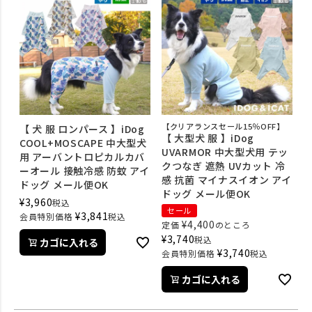
【クリアランスセール15％OFF】
【 犬 服 ロンパース 】iDog
【 大型犬 服 】iDog
COOL+MOSCAPE 中大型犬
UVARMOR 中大型犬用 テッ
用 アーバントロピカルカバ
クつなぎ 遮熱 UVカット 冷
ーオール 接触冷感 防蚊 アイ
感 抗菌 マイナスイオン アイ
ドッグ メール便OK
ドッグ メール便OK
¥
3,960
税込
セール
¥
3,841
会員特別価格
税込
¥
4,400
定価
のところ
¥
3,740
税込
カゴに入れる
¥
3,740
会員特別価格
税込
カゴに入れる