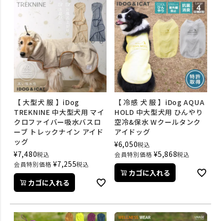
【 大型犬 服 】iDog
【 冷感 犬 服 】iDog AQUA
TREKNINE 中大型犬用 マイ
HOLD 中大型犬用 ひんやり
クロファイバー吸水バスロ
空冷&保水 Wクールタンク
ーブ トレックナイン アイド
アイドッグ
ッグ
¥
6,050
税込
¥
7,480
¥
5,868
税込
会員特別価格
税込
¥
7,255
会員特別価格
税込
カゴに入れる
カゴに入れる