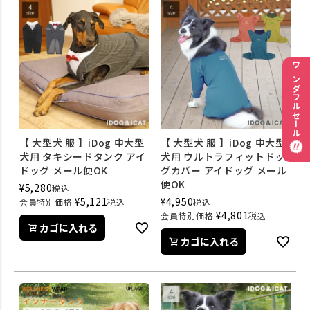
ワンダフルセール
【 大型犬 服 】iDog 中大型
【 大型犬 服 】iDog 中大型
犬用 タキシードタンク アイ
犬用 ウルトラフィットドッ
ドッグ メール便OK
グカバー アイドッグ メール
便OK
¥
5,280
税込
¥
5,121
¥
4,950
会員特別価格
税込
税込
¥
4,801
会員特別価格
税込
カゴに入れる
カゴに入れる