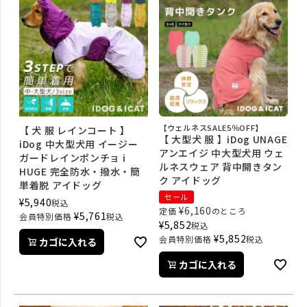
【ウェルネスSALE5％OFF】
【 犬 服 レインコート 】
【 大型犬 服 】iDog UNAGE
iDog 中大型犬用 イージー
アンエイジ 中大型犬用 ウェ
ガードレインポンチョ i
ルネスウェア 背中開きタン
HUGE 完全防水・撥水・簡
ク アイドッグ
単着脱 アイドッグ
セール
¥
5,940
税込
¥
6,160
定価
のところ
¥
5,761
会員特別価格
税込
¥
5,852
税込
¥
5,852
会員特別価格
税込
カゴに入れる
カゴに入れる