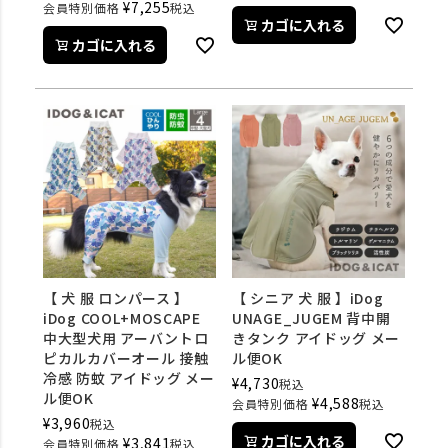
¥
7,255
会員特別価格
税込
カゴに入れる
カゴに入れる
【 犬 服 ロンパース 】
【 シニア 犬 服 】iDog
iDog COOL+MOSCAPE
UNAGE_JUGEM 背中開
中大型犬用 アーバントロ
きタンク アイドッグ メー
ピカルカバーオール 接触
ル便OK
冷感 防蚊 アイドッグ メー
¥
4,730
税込
ル便OK
¥
4,588
会員特別価格
税込
¥
3,960
税込
カゴに入れる
¥
3,841
会員特別価格
税込