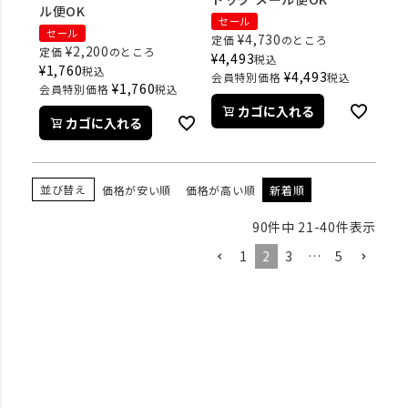
ル便OK
セール
セール
¥
4,730
定価
のところ
¥
2,200
定価
のところ
¥
4,493
税込
¥
1,760
税込
¥
4,493
会員特別価格
税込
¥
1,760
会員特別価格
税込
カゴに入れる
カゴに入れる
並び替え
価格が安い順
価格が高い順
新着順
90
件中
21
-
40
件表示
1
2
3
…
5