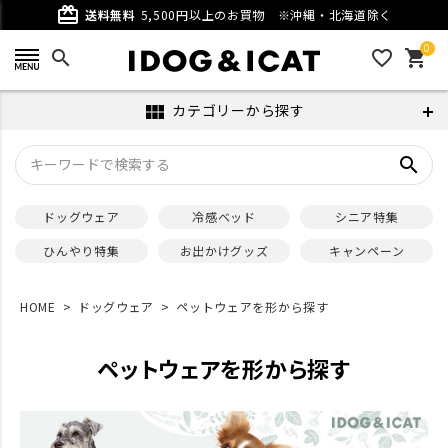
card_giftcard
送料無料
5,500円以上のお買物
※沖縄・北海道除く
0
search
favorite_outline
shopping_cart
カテゴリーから探す
view_module
search
ドッグウェア
冷感ベッド
シニア特集
ひんやり特集
お出かけグッズ
キャンペーン
HOME
ドッグウェア
ペットウェアを形から探す
ペットウェアを形から探す