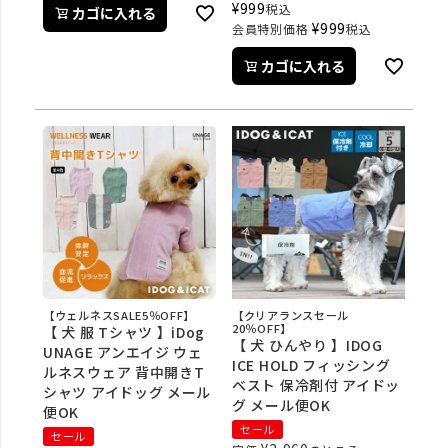
¥
999
税込
カゴに入れる
¥
999
会員特別価格
税込
カゴに入れる
【ウェルネスSALE5％OFF】
【クリアランスセール
20％OFF】
【 犬 服 Tシャツ 】iDog
【 犬 ひんやり 】IDOG
UNAGE アンエイジ ウェ
ICE HOLD フィッシング
ルネスウェア 背中開きT
ベスト 保冷剤付 アイドッ
シャツ アイドッグ メール
グ メール便OK
便OK
セール
セール