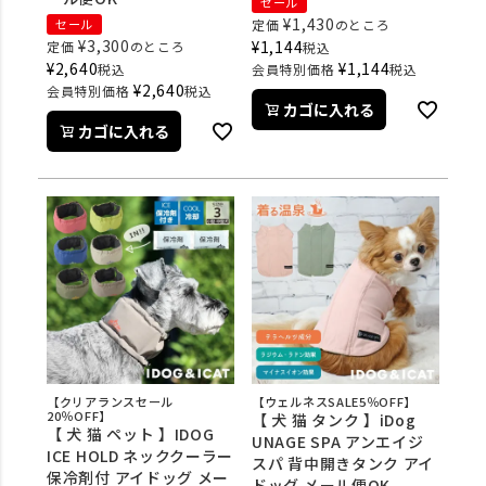
セール
¥
1,430
セール
定価
のところ
¥
3,300
¥
1,144
定価
のところ
税込
¥
2,640
¥
1,144
税込
会員特別価格
税込
¥
2,640
会員特別価格
税込
カゴに入れる
カゴに入れる
【クリアランスセール
【ウェルネスSALE5％OFF】
20％OFF】
【 犬 猫 タンク 】iDog
【 犬 猫 ペット 】IDOG
UNAGE SPA アンエイジ
ICE HOLD ネッククーラー
スパ 背中開きタンク アイ
保冷剤付 アイドッグ メー
ドッグ メール便OK