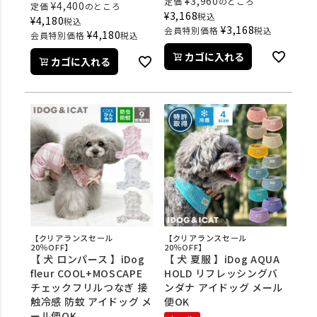
¥
3,960
定価
のところ
¥
4,400
定価
のところ
¥
3,168
税込
¥
4,180
税込
¥
3,168
会員特別価格
税込
¥
4,180
会員特別価格
税込
カゴに入れる
カゴに入れる
【クリアランスセール
【クリアランスセール
20％OFF】
20％OFF】
【 犬 ロンパース 】iDog
【 犬 夏服 】iDog AQUA
fleur COOL+MOSCAPE
HOLD リフレッシングバ
チェックフリルつなぎ 接
ンダナ アイドッグ メール
触冷感 防蚊 アイドッグ メ
便OK
ール便OK