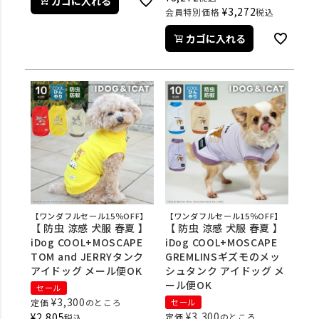
カゴに入れる
¥
3,272
会員特別価格
税込
カゴに入れる
【ワンダフルセール15％OFF】
【ワンダフルセール15％OFF】
【 防虫 涼感 犬服 春夏 】
【 防虫 涼感 犬服 春夏 】
iDog COOL+MOSCAPE
iDog COOL+MOSCAPE
TOM and JERRYタンク
GREMLINSギズモのメッ
アイドッグ メール便OK
シュタンク アイドッグ メ
ール便OK
セール
¥
3,300
定価
のところ
セール
¥
3,300
¥
2,805
定価
のところ
税込