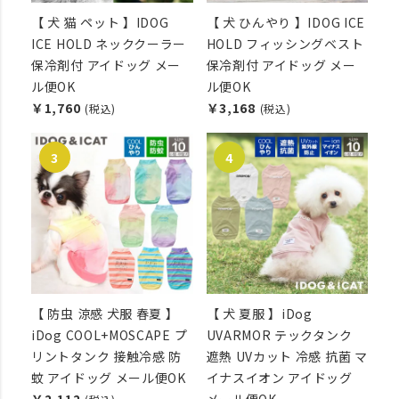
【 犬 猫 ペット 】IDOG
【 犬 ひんやり 】IDOG ICE
ICE HOLD ネッククーラー
HOLD フィッシングベスト
保冷剤付 アイドッグ メー
保冷剤付 アイドッグ メー
ル便OK
ル便OK
￥1,760
￥3,168
(税込)
(税込)
【 防虫 涼感 犬服 春夏 】
【 犬 夏服 】iDog
iDog COOL+MOSCAPE プ
UVARMOR テックタンク
リントタンク 接触冷感 防
遮熱 UVカット 冷感 抗菌 マ
蚊 アイドッグ メール便OK
イナスイオン アイドッグ