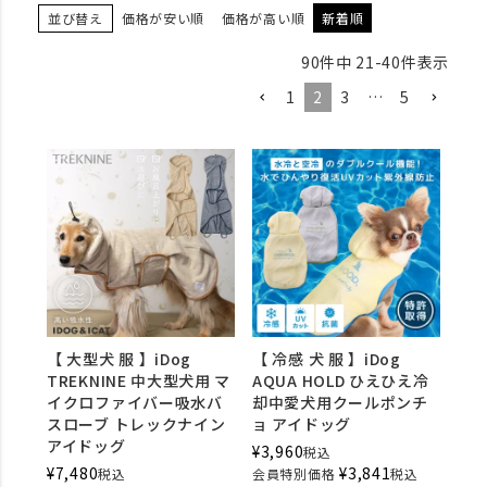
並び替え
価格が安い順
価格が高い順
新着順
90
件中
21
-
40
件表示
1
2
3
…
5
【 大型犬 服 】iDog
【 冷感 犬 服 】iDog
TREKNINE 中大型犬用 マ
AQUA HOLD ひえひえ冷
イクロファイバー吸水バ
却中愛犬用クールポンチ
スローブ トレックナイン
ョ アイドッグ
アイドッグ
¥
3,960
税込
¥
7,480
¥
3,841
税込
会員特別価格
税込