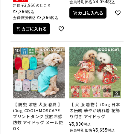
¥
4,054
会員特別価格
税込
¥
3,960
定価
のところ
¥
3,366
税込
カゴに入れる
¥
3,366
会員特別価格
税込
カゴに入れる
【 防虫 涼感 犬服 春夏 】
【 犬 服 着物 】iDog 日本
iDog COOL+MOSCAPE
の伝統 華やか晴れ着 花飾
プリントタンク 接触冷感
り付き アイドッグ
防蚊 アイドッグ メール便
¥
5,830
税込
OK
¥
5,655
会員特別価格
税込