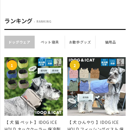
ランキング
RANKING
ドッグウェア
ペット寝具
お散歩グッズ
猫用品
【 犬 猫 ペット 】IDOG ICE
【 犬 ひんやり 】IDOG ICE
HOLD ネッククーラー 保冷剤
HOLD フィッシングベスト 保