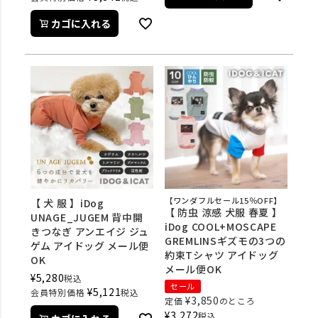
カゴに入れる
【ワンダフルセール15％OFF】
【 犬 服 】iDog
【 防虫 涼感 犬服 春夏 】
UNAGE_JUGEM 背中開
iDog COOL+MOSCAPE
きつなぎ アンエイジ ジュ
GREMLINSギズモの3つの
ゲム アイドッグ メール便
約束Tシャツ アイドッグ
OK
メール便OK
¥
5,280
税込
セール
¥
5,121
会員特別価格
税込
¥
3,850
定価
のところ
¥
3,272
税込