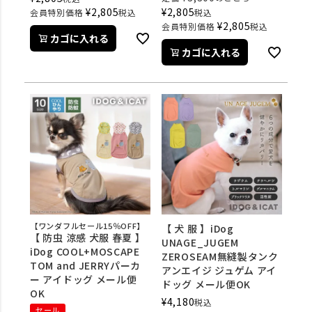
¥
2,805
¥
2,805
会員特別価格
税込
税込
¥
2,805
会員特別価格
税込
カゴに入れる
カゴに入れる
【ワンダフルセール15％OFF】
【 犬 服 】iDog
【 防虫 涼感 犬服 春夏 】
UNAGE_JUGEM
iDog COOL+MOSCAPE
ZEROSEAM無縫製タンク
TOM and JERRYパーカ
アンエイジ ジュゲム アイ
ー アイドッグ メール便
ドッグ メール便OK
OK
¥
4,180
税込
セール