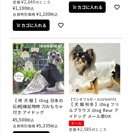
¥
2,640
定価
のところ
カゴに入れる
¥
1,100
税込
¥
1,100
会員特別価格
税込
カゴに入れる
【ワンダフルセール15％OFF】
【 袴 犬 服 】iDog 日本の
【 犬 服 秋冬 】iDog フリ
伝統|縁起物袴 刀おもちゃ
ルブラウス iDog fleur ア
付き アイドッグ
イドッグ メール便OK
¥
5,500
税込
セール
¥
5,335
会員特別価格
税込
¥
2,585
定価
のところ