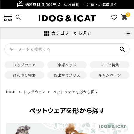
card_giftcard
送料無料
5,500円以上のお買物
※沖縄・北海道除く
0
search
favorite_outline
shopping_cart
カテゴリーから探す
view_module
search
ドッグウェア
冷感ベッド
シニア特集
ひんやり特集
お出かけグッズ
キャンペーン
HOME
ドッグウェア
ペットウェアを形から探す
ペットウェアを形から探す