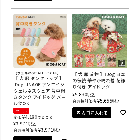
【ウェルネスSALE5％OFF】
【 犬 服 着物 】iDog 日本
【 犬 服 タンクトップ 】
の伝統 華やか晴れ着 花飾
iDog UNAGE アンエイジ
り付き アイドッグ
ウェルネスウェア 背中開
¥
5,830
税込
きタンク アイドッグ メー
¥
5,655
会員特別価格
税込
ル便OK
セール
カゴに入れる
¥
4,180
定価
のところ
¥
3,971
税込
¥
3,971
会員特別価格
税込