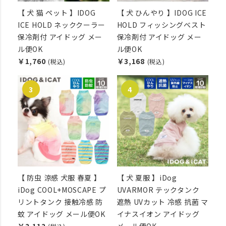
【 犬 猫 ペット 】IDOG
【 犬 ひんやり 】IDOG ICE
ICE HOLD ネッククーラー
HOLD フィッシングベスト
保冷剤付 アイドッグ メー
保冷剤付 アイドッグ メー
ル便OK
ル便OK
￥1,760
￥3,168
(税込)
(税込)
【 防虫 涼感 犬服 春夏 】
【 犬 夏服 】iDog
iDog COOL+MOSCAPE プ
UVARMOR テックタンク
リントタンク 接触冷感 防
遮熱 UVカット 冷感 抗菌 マ
蚊 アイドッグ メール便OK
イナスイオン アイドッグ