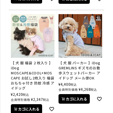
【 犬 服 福袋 ２枚入り 】
【 犬 服 パーカー 】iDog
iDog
GREMLINS ギズモのお散
MOSCAPE&COOL+MOS
歩スウェットパーカー ア
CAPE お試し2枚入り 福袋
イドッグ メール便OK
おもちゃ付き 防蚊 冷感 ア
¥
4,400
税込
イドッグ
¥
4,268
会員特別価格
税込
¥
2,420
税込
カゴに入れる
¥
2,347
会員特別価格
税込
カゴに入れる