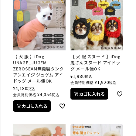
【 犬 服 】iDog
【 犬 服 スヌード 】iDog
UNAGE_JUGEM
鬼さんスヌード アイドッ
ZEROSEAM無縫製タンク
グ メール便OK
アンエイジ ジュゲム アイ
¥
1,980
税込
ドッグ メール便OK
¥
1,920
会員特別価格
税込
¥
4,180
税込
カゴに入れる
¥
4,054
会員特別価格
税込
カゴに入れる