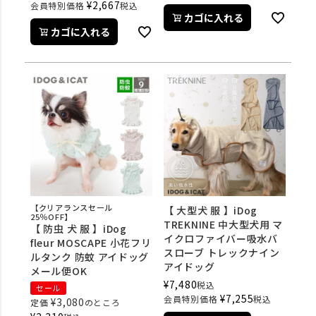
¥
2,667
会員特別価格
税込
カゴに入れる
カゴに入れる
【クリアランスセール
【 大型犬 服 】iDog
25％OFF】
TREKNINE 中大型犬用 マ
【 防虫 犬 服 】iDog
イクロファイバー吸水バ
fleur MOSCAPE 小花フリ
スローブ トレックナイン
ルタンク 防蚊 アイドッグ
アイドッグ
メール便OK
¥
7,480
税込
セール
¥
7,255
会員特別価格
税込
¥
3,080
定価
のところ