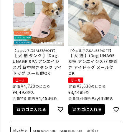
【ウェルネスSALE5％OFF】
【ウェルネスSALE5％OFF】
【 犬 猫 タンク 】iDog
【 犬 猫 】iDog UNAGE
UNAGE SPA アンエイジ
SPA アンエイジスパ 腹巻
スパ 背中開きタンク アイ
き アイドッグ メール便
ドッグ メール便OK
OK
セール
セール
¥
4,730
¥
3,630
定価
のところ
定価
のところ
¥
4,493
¥
3,448
税込
税込
¥
4,493
¥
3,448
会員特別価格
税込
会員特別価格
税込
カゴに入れる
カゴに入れる
並び替え
価格が安い順
価格が高い順
新着順