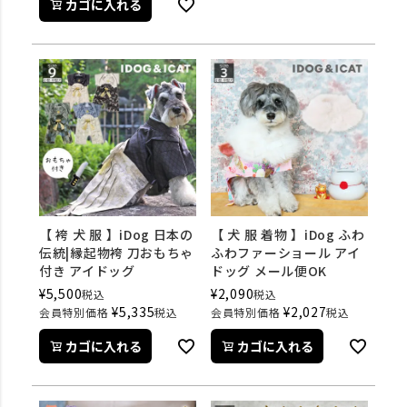
カゴに入れる
【 袴 犬 服 】iDog 日本の
【 犬 服 着物 】iDog ふわ
伝統|縁起物袴 刀おもちゃ
ふわファーショール アイ
付き アイドッグ
ドッグ メール便OK
¥
5,500
¥
2,090
税込
税込
¥
5,335
¥
2,027
会員特別価格
税込
会員特別価格
税込
カゴに入れる
カゴに入れる