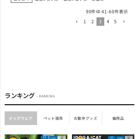
90
件中
41
-
60
件表示
1
2
3
4
5
ランキング
RANKING
ドッグウェア
ペット寝具
お散歩グッズ
猫用品