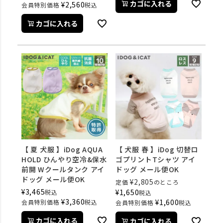
カゴに入れる
¥
2,560
会員特別価格
税込
カゴに入れる
【 夏 犬服 】iDog AQUA
【 犬服 春 】iDog 切替ロ
HOLD ひんやり空冷&保水
ゴプリントTシャツ アイ
前開 Wクールタンク アイ
ドッグ メール便OK
ドッグ メール便OK
¥
2,805
定価
のところ
¥
3,465
¥
1,650
税込
税込
¥
3,360
¥
1,600
会員特別価格
税込
会員特別価格
税込
カゴに入れる
カゴに入れる