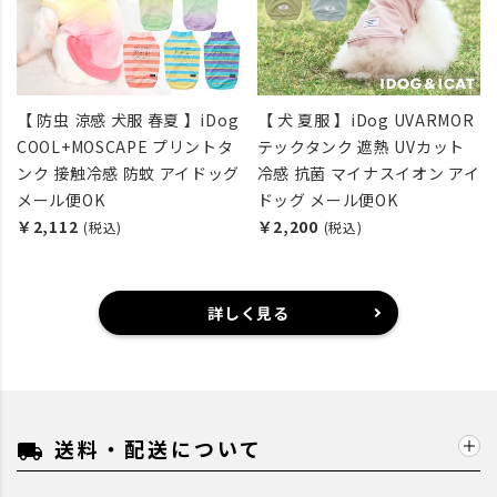
【 防虫 涼感 犬服 春夏 】iDog
【 犬 夏服 】iDog UVARMOR
COOL+MOSCAPE プリントタ
テックタンク 遮熱 UVカット
ンク 接触冷感 防蚊 アイドッグ
冷感 抗菌 マイナスイオン アイ
メール便OK
ドッグ メール便OK
￥2,112
￥2,200
(税込)
(税込)
詳しく見る
送料・配送について
local_shipping