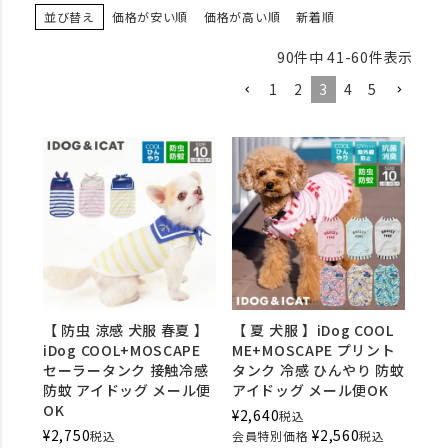
並び替え
価格が安い順
価格が高い順
新着順
90
件中
41
-
60
件表示
1
2
3
4
5
【 防虫 涼感 犬服 春夏 】
【 夏 犬服 】iDog COOL
iDog COOL+MOSCAPE
ME+MOSCAPE プリント
セーラータンク 接触冷感
タンク 冷感 ひんやり 防蚊
防蚊 アイドッグ メール便
アイドッグ メール便OK
OK
¥
2,640
税込
¥
2,750
¥
2,560
税込
会員特別価格
税込