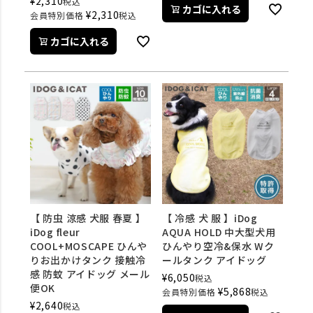
¥
2,310
税込
カゴに入れる
¥
2,310
会員特別価格
税込
カゴに入れる
【 防虫 涼感 犬服 春夏 】
【 冷感 犬 服 】iDog
iDog fleur
AQUA HOLD 中大型犬用
COOL+MOSCAPE ひんや
ひんやり空冷&保水 Wク
りお出かけタンク 接触冷
ールタンク アイドッグ
感 防蚊 アイドッグ メール
¥
6,050
税込
便OK
¥
5,868
会員特別価格
税込
¥
2,640
税込