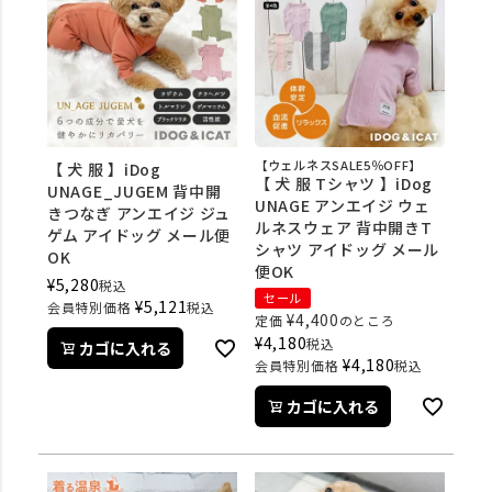
【ウェルネスSALE5％OFF】
【 犬 服 】iDog
【 犬 服 Tシャツ 】iDog
UNAGE_JUGEM 背中開
UNAGE アンエイジ ウェ
きつなぎ アンエイジ ジュ
ルネスウェア 背中開きT
ゲム アイドッグ メール便
シャツ アイドッグ メール
OK
便OK
¥
5,280
税込
セール
¥
5,121
会員特別価格
税込
¥
4,400
定価
のところ
¥
4,180
税込
カゴに入れる
¥
4,180
会員特別価格
税込
カゴに入れる