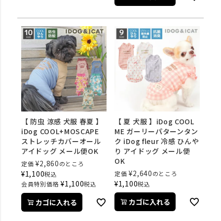
【 防虫 涼感 犬服 春夏 】
【 夏 犬服 】iDog COOL
iDog COOL+MOSCAPE
ME ガーリーパターンタン
ストレッチカバーオール
ク iDog fleur 冷感 ひんや
アイドッグ メール便OK
り アイドッグ メール便
OK
¥
2,860
定価
のところ
¥
2,640
¥
1,100
定価
のところ
税込
¥
1,100
¥
1,100
会員特別価格
税込
税込
カゴに入れる
カゴに入れる