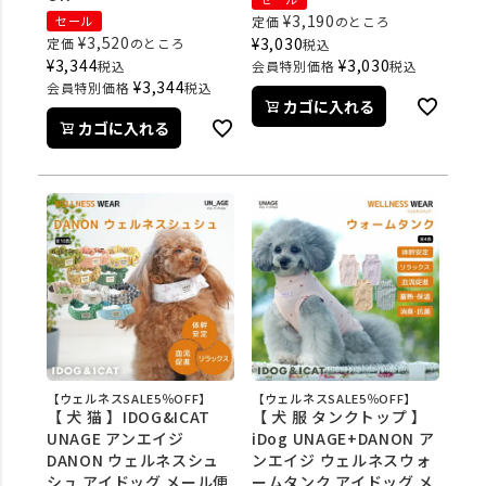
¥
3,190
セール
定価
のところ
¥
3,520
¥
3,030
定価
のところ
税込
¥
3,344
¥
3,030
税込
会員特別価格
税込
¥
3,344
会員特別価格
税込
カゴに入れる
カゴに入れる
【ウェルネスSALE5％OFF】
【ウェルネスSALE5％OFF】
【 犬 猫 】IDOG&ICAT
【 犬 服 タンクトップ 】
UNAGE アンエイジ
iDog UNAGE+DANON ア
DANON ウェルネスシュ
ンエイジ ウェルネスウォ
シュ アイドッグ メール便
ームタンク アイドッグ メ