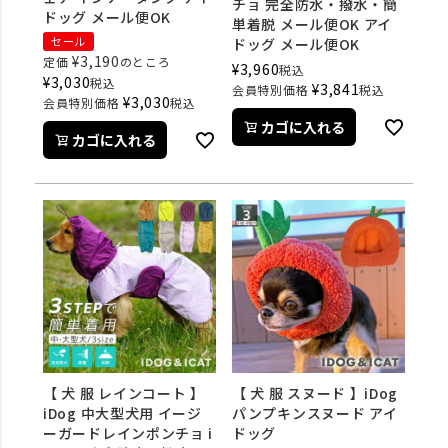
チョ 完全防水・撥水・簡
ドッグ メール便OK
単着脱 メール便OK アイ
セール
ドッグ メール便OK
¥
3,190
定価
のところ
¥
3,960
税込
¥
3,030
税込
¥
3,841
会員特別価格
税込
¥
3,030
会員特別価格
税込
カゴに入れる
カゴに入れる
【 犬 服 レインコート 】
【 犬 服 スヌード 】iDog
iDog 中大型犬用 イージ
パンプキンスヌード アイ
ーガードレインポンチョ i
ドッグ