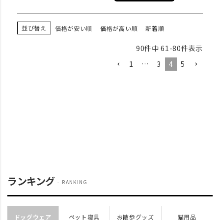
並び替え
価格が安い順
価格が高い順
新着順
90
件中
61
-
80
件表示
1
…
3
4
5
ランキング
RANKING
ドッグウェア
ペット寝具
お散歩グッズ
猫用品