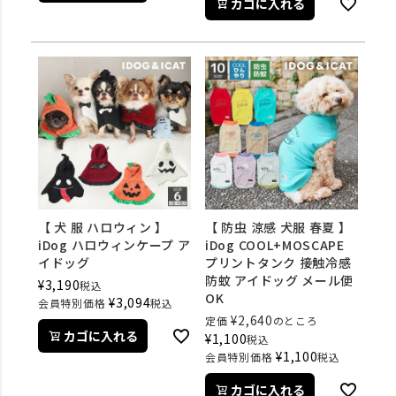
カゴに入れる
【 犬 服 ハロウィン 】
【 防虫 涼感 犬服 春夏 】
iDog ハロウィンケープ ア
iDog COOL+MOSCAPE
イドッグ
プリントタンク 接触冷感
防蚊 アイドッグ メール便
¥
3,190
税込
OK
¥
3,094
会員特別価格
税込
¥
2,640
定価
のところ
カゴに入れる
¥
1,100
税込
¥
1,100
会員特別価格
税込
カゴに入れる