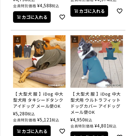
¥
4,588
会員特別価格
税込
カゴに入れる
カゴに入れる
【 大型犬 服 】iDog 中大
【 大型犬 服 】iDog 中大
型犬用 タキシードタンク
型犬用 ウルトラフィット
アイドッグ メール便OK
ドッグカバー アイドッグ
メール便OK
¥
5,280
税込
¥
5,121
¥
4,950
会員特別価格
税込
税込
¥
4,801
会員特別価格
税込
カゴに入れる