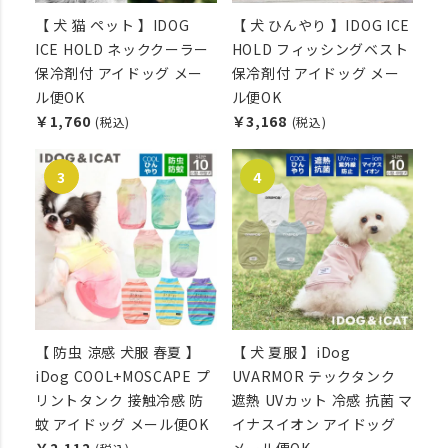
【 犬 猫 ペット 】IDOG
【 犬 ひんやり 】IDOG ICE
ICE HOLD ネッククーラー
HOLD フィッシングベスト
保冷剤付 アイドッグ メー
保冷剤付 アイドッグ メー
ル便OK
ル便OK
￥1,760
￥3,168
(税込)
(税込)
【 防虫 涼感 犬服 春夏 】
【 犬 夏服 】iDog
iDog COOL+MOSCAPE プ
UVARMOR テックタンク
リントタンク 接触冷感 防
遮熱 UVカット 冷感 抗菌 マ
蚊 アイドッグ メール便OK
イナスイオン アイドッグ