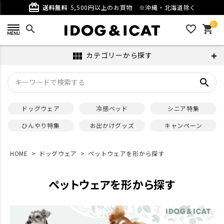
card_giftcard
送料無料
5,500円以上のお買物
※沖縄・北海道除く
0
search
favorite_outline
shopping_cart
カテゴリーから探す
view_module
search
ドッグウェア
冷感ベッド
シニア特集
ひんやり特集
お出かけグッズ
キャンペーン
HOME
ドッグウェア
ペットウェアを形から探す
ペットウェアを形から探す