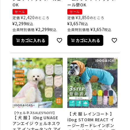
OK
ール便OK
セール
セール
¥
2,420
¥
3,850
定価
のところ
定価
のところ
¥
2,299
¥
3,657
税込
税込
¥
2,299
¥
3,657
会員特別価格
税込
会員特別価格
税込
カゴに入れる
カゴに入れる
【ウェルネスSALE5％OFF】
【 犬 服 レインコート 】
【 犬 服 】iDog UNAGE
iDog STORM REACT イ
アンエイジ ウェルネスウ
ージーガードレインポン
ェア インナータンク アイ