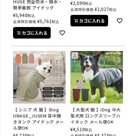
HUGE 完全防水・撥水・
¥
2,090
税込
簡単着脱 アイドッグ
¥
2,027
会員特別価格
税込
¥
5,940
税込
カゴに入れる
¥
5,761
会員特別価格
税込
カゴに入れる
【 シニア 犬 服 】iDog
【 大型犬 服 】iDog 中大
UNAGE_JUGEM 背中開
型犬用 ロングスリーブハ
きタンク アイドッグ メー
イネック メール便OK
ル便OK
¥
4,510
税込
¥
4,730
¥
4,374
税込
会員特別価格
税込