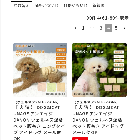
並び替え
価格が安い順
価格が高い順
新着順
90
件中
61
-
80
件表示
1
…
3
4
5
【ウェルネスSALE5％OFF】
【ウェルネスSALE5％OFF】
【 犬 猫 】IDOG&ICAT
【 犬 猫 】IDOG&ICAT
UNAGE アンエイジ
UNAGE アンエイジ
DANON ウェルネス温活
DANON ウェルネス温活
ペット腹巻き ロングタイ
ペット腹巻き アイドッグ
プ アイドッグ メール便
メール便OK
OK
セール