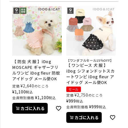
【ワンダフルセール15％OFF】
【 防虫 犬 服 】iDog
【 ワンピース 犬 服 】
MOSCAPE ギャザーフリ
iDog シフォンドットスカ
ルワンピ iDog fleur 防蚊
ートワンピ iDog fleur ア
アイドッグ メール便OK
イドッグ メール便OK
¥
2,640
定価
のところ
セール
¥
1,100
税込
¥
2,750
定価
のところ
¥
1,100
会員特別価格
税込
¥
999
税込
¥
999
会員特別価格
税込
カゴに入れる
カゴに入れる