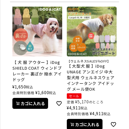
【ウェルネスSALE5％OFF】
【 犬 服 アウター 】iDog
【 大型犬 服 】iDog
SHIELD COAT ウィンドブ
UNAGE アンエイジ 中大
レーカー 裏ぽか 撥水 アイ
型犬用 ウェルネスウェア
ドッグ
インナータンク アイドッ
¥
1,650
税込
グ メール便OK
¥
1,600
会員特別価格
税込
セール
¥
5,170
定価
のところ
カゴに入れる
¥
4,911
税込
¥
4,911
会員特別価格
税込
カゴに入れる