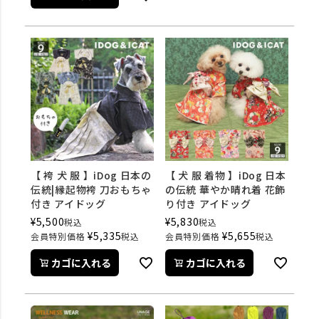
【 袴 犬 服 】iDog 日本の
【 犬 服 着物 】iDog 日本
伝統|縁起物袴 刀おもちゃ
の伝統 華やか晴れ着 花飾
付き アイドッグ
り付き アイドッグ
¥
5,500
¥
5,830
税込
税込
¥
5,335
¥
5,655
会員特別価格
税込
会員特別価格
税込
カゴに入れる
カゴに入れる