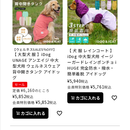
【ウェルネスSALE5％OFF】
【 犬 服 レインコート 】
【 大型犬 服 】iDog
iDog 中大型犬用 イージ
UNAGE アンエイジ 中大
ーガードレインポンチョ i
型犬用 ウェルネスウェア
HUGE 完全防水・撥水・
背中開きタンク アイドッ
簡単着脱 アイドッグ
グ
¥
5,940
税込
セール
¥
5,761
会員特別価格
税込
¥
6,160
定価
のところ
¥
5,852
税込
カゴに入れる
¥
5,852
会員特別価格
税込
カゴに入れる