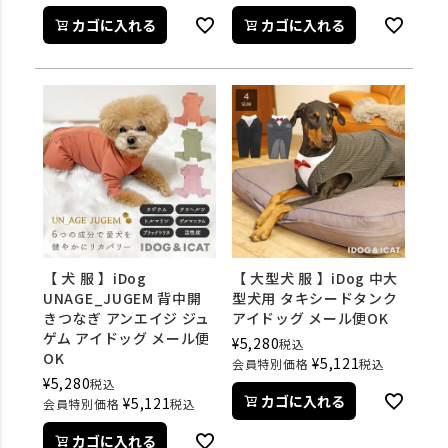
カゴに入れる
カゴに入れる
【 犬 服 】iDog
【 大型犬 服 】iDog 中大
UNAGE_JUGEM 背中開
型犬用 タキシードタンク
きつなぎ アンエイジ ジュ
アイドッグ メール便OK
ゲム アイドッグ メール便
¥
5,280
税込
OK
¥
5,121
会員特別価格
税込
¥
5,280
税込
カゴに入れる
¥
5,121
会員特別価格
税込
カゴに入れる