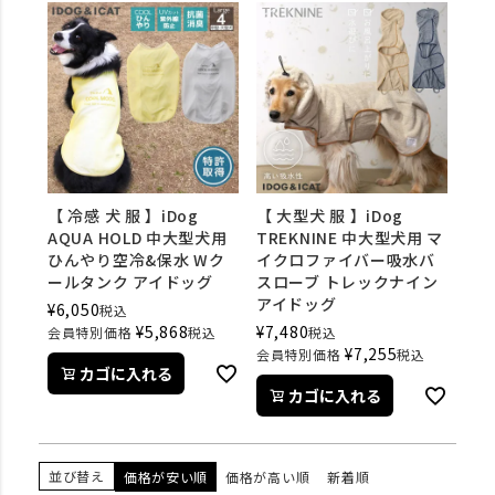
【 冷感 犬 服 】iDog
【 大型犬 服 】iDog
AQUA HOLD 中大型犬用
TREKNINE 中大型犬用 マ
ひんやり空冷&保水 Wク
イクロファイバー吸水バ
ールタンク アイドッグ
スローブ トレックナイン
アイドッグ
¥
6,050
税込
¥
5,868
¥
7,480
会員特別価格
税込
税込
¥
7,255
会員特別価格
税込
カゴに入れる
カゴに入れる
並び替え
価格が安い順
価格が高い順
新着順