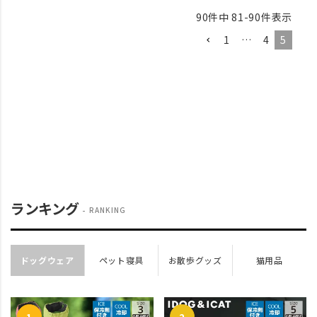
90
件中
81
-
90
件表示
1
…
4
5
ランキング
RANKING
ドッグウェア
ペット寝具
お散歩グッズ
猫用品