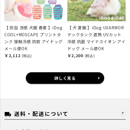
【 防虫 涼感 犬服 春夏 】iDog
【 犬 夏服 】iDog UVARMOR
COOL+MOSCAPE プリントタ
テックタンク 遮熱 UVカット
ンク 接触冷感 防蚊 アイドッグ
冷感 抗菌 マイナスイオン アイ
メール便OK
ドッグ メール便OK
￥2,112
￥2,200
(税込)
(税込)
詳しく見る
送料・配送について
local_shipping