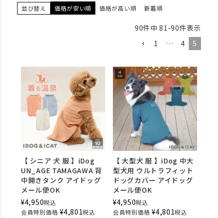
並び替え
価格が安い順
価格が高い順
新着順
90
件中
81
-
90
件表示
1
…
4
5
【 シニア 犬 服 】iDog
【 大型犬 服 】iDog 中大
UN_AGE TAMAGAWA 背
型犬用 ウルトラフィット
中開きタンク アイドッグ
ドッグカバー アイドッグ
メール便OK
メール便OK
¥
4,950
¥
4,950
税込
税込
¥
4,801
¥
4,801
会員特別価格
税込
会員特別価格
税込