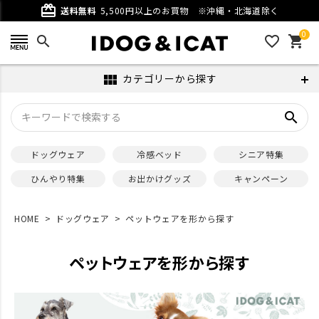
card_giftcard
送料無料
5,500円以上のお買物
※沖縄・北海道除く
0
search
favorite_outline
shopping_cart
カテゴリーから探す
view_module
search
ドッグウェア
冷感ベッド
シニア特集
ひんやり特集
お出かけグッズ
キャンペーン
HOME
ドッグウェア
ペットウェアを形から探す
ペットウェアを形から探す