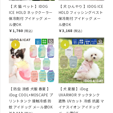
【 犬 猫 ペット 】IDOG
【 犬 ひんやり 】IDOG ICE
ICE HOLD ネッククーラー
HOLD フィッシングベスト
保冷剤付 アイドッグ メー
保冷剤付 アイドッグ メー
ル便OK
ル便OK
￥1,760
￥3,168
(税込)
(税込)
【 防虫 涼感 犬服 春夏 】
【 犬 夏服 】iDog
iDog COOL+MOSCAPE プ
UVARMOR テックタンク
リントタンク 接触冷感 防
遮熱 UVカット 冷感 抗菌 マ
蚊 アイドッグ メール便OK
イナスイオン アイドッグ