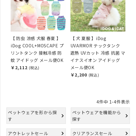
【 防虫 涼感 犬服 春夏 】
【 犬 夏服 】iDog
iDog COOL+MOSCAPE プ
UVARMOR テックタンク
リントタンク 接触冷感 防
遮熱 UVカット 冷感 抗菌 マ
蚊 アイドッグ メール便OK
イナスイオン アイドッグ
￥2,112
メール便OK
(税込)
￥2,200
(税込)
4
件中
1
-
4
件表示
ペットウェアを形から探
ペットウェアを機能から
す
探す
アウトレットセール
クリアランスセール