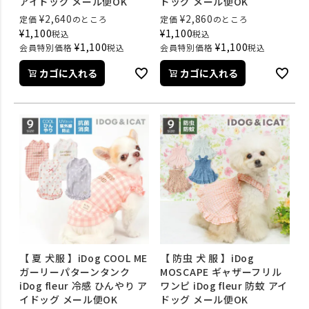
アイドッグ メール便OK
ドッグ メール便OK
¥
2,640
¥
2,860
定価
のところ
定価
のところ
¥
1,100
¥
1,100
税込
税込
¥
1,100
¥
1,100
会員特別価格
税込
会員特別価格
税込
カゴに入れる
カゴに入れる
【 夏 犬服 】iDog COOL ME
【 防虫 犬 服 】iDog
ガーリーパターンタンク
MOSCAPE ギャザーフリル
iDog fleur 冷感 ひんやり ア
ワンピ iDog fleur 防蚊 アイ
イドッグ メール便OK
ドッグ メール便OK