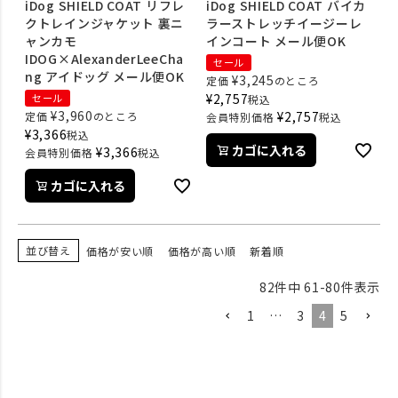
iDog SHIELD COAT リフレ
iDog SHIELD COAT バイカ
クトレインジャケット 裏ニ
ラーストレッチイージーレ
ャンカモ
インコート メール便OK
IDOG×AlexanderLeeCha
セール
ng アイドッグ メール便OK
¥
3,245
定価
のところ
¥
2,757
セール
税込
¥
3,960
¥
2,757
定価
のところ
会員特別価格
税込
¥
3,366
税込
カゴに入れる
¥
3,366
会員特別価格
税込
カゴに入れる
並び替え
価格が安い順
価格が高い順
新着順
82
件中
61
-
80
件表示
1
…
3
4
5