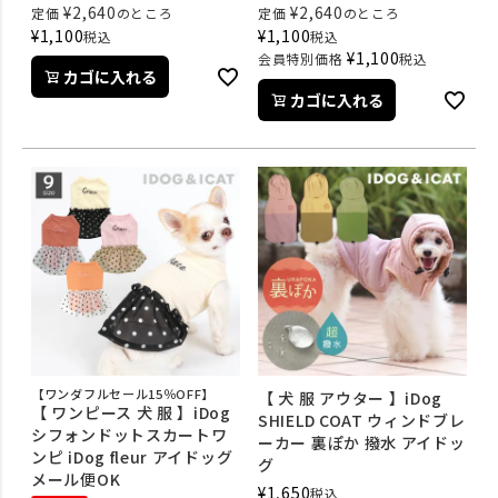
¥
2,640
¥
2,640
定価
のところ
定価
のところ
¥
1,100
¥
1,100
税込
税込
¥
1,100
会員特別価格
税込
カゴに入れる
カゴに入れる
【ワンダフルセール15％OFF】
【 犬 服 アウター 】iDog
【 ワンピース 犬 服 】iDog
SHIELD COAT ウィンドブレ
シフォンドットスカートワ
ーカー 裏ぽか 撥水 アイドッ
ンピ iDog fleur アイドッグ
グ
メール便OK
¥
1,650
税込