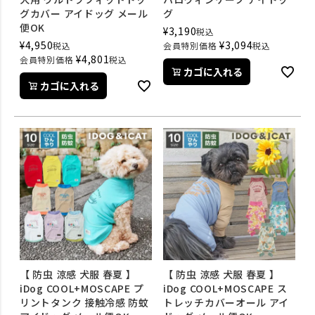
グカバー アイドッグ メール
グ
便OK
¥
3,190
税込
¥
4,950
¥
3,094
税込
会員特別価格
税込
¥
4,801
会員特別価格
税込
カゴに入れる
カゴに入れる
【 防虫 涼感 犬服 春夏 】
【 防虫 涼感 犬服 春夏 】
iDog COOL+MOSCAPE プ
iDog COOL+MOSCAPE ス
リントタンク 接触冷感 防蚊
トレッチカバーオール アイ