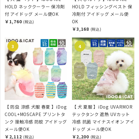
HOLD ネッククーラー 保冷剤
HOLD フィッシングベスト 保
付 アイドッグ メール便OK
冷剤付 アイドッグ メール便
￥1,760
OK
(税込)
￥3,168
(税込)
【 防虫 涼感 犬服 春夏 】iDog
【 犬 夏服 】iDog UVARMOR
COOL+MOSCAPE プリントタ
テックタンク 遮熱 UVカット
ンク 接触冷感 防蚊 アイドッグ
冷感 抗菌 マイナスイオン アイ
メール便OK
ドッグ メール便OK
￥2,112
￥2,200
(税込)
(税込)