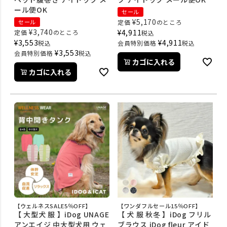
ール便OK
セール
¥
5,170
セール
定価
のところ
¥
3,740
¥
4,911
定価
のところ
税込
¥
3,553
¥
4,911
税込
会員特別価格
税込
¥
3,553
会員特別価格
税込
カゴに入れる
カゴに入れる
【ウェルネスSALE5％OFF】
【ワンダフルセール15％OFF】
【 大型犬 服 】iDog UNAGE
【 犬 服 秋冬 】iDog フリル
アンエイジ 中大型犬用 ウェ
ブラウス iDog fleur アイド