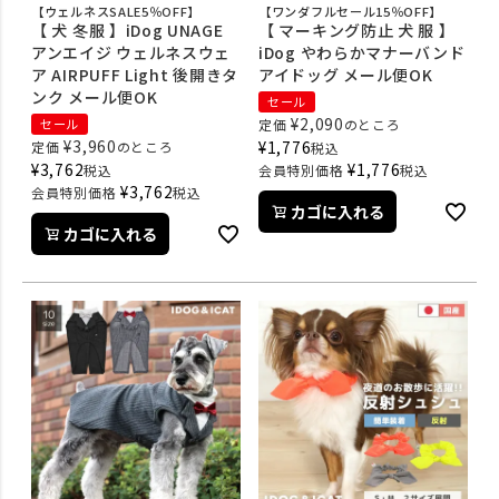
【ウェルネスSALE5％OFF】
【ワンダフルセール15％OFF】
【 犬 冬服 】iDog UNAGE
【 マーキング防止 犬 服 】
アンエイジ ウェルネスウェ
iDog やわらかマナーバンド
ア AIRPUFF Light 後開きタ
アイドッグ メール便OK
ンク メール便OK
セール
¥
2,090
セール
定価
のところ
¥
3,960
¥
1,776
定価
のところ
税込
¥
3,762
¥
1,776
税込
会員特別価格
税込
¥
3,762
会員特別価格
税込
カゴに入れる
カゴに入れる