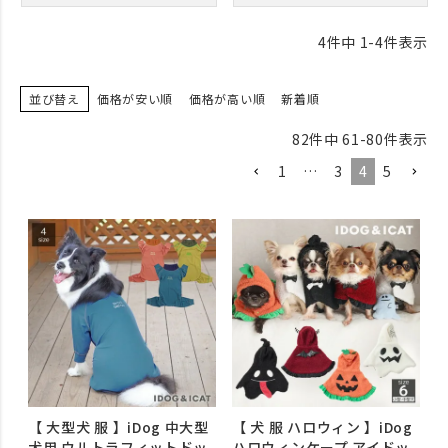
4
件中
1
-
4
件表示
並び替え
価格が安い順
価格が高い順
新着順
82
件中
61
-
80
件表示
1
…
3
4
5
【 大型犬 服 】iDog 中大型
【 犬 服 ハロウィン 】iDog
犬用 ウルトラフィットドッ
ハロウィンケープ アイドッ