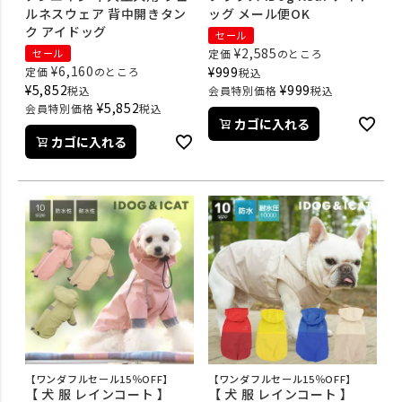
ルネスウェア 背中開きタン
ッグ メール便OK
ク アイドッグ
セール
¥
2,585
セール
定価
のところ
¥
6,160
¥
999
定価
のところ
税込
¥
5,852
¥
999
税込
会員特別価格
税込
¥
5,852
会員特別価格
税込
カゴに入れる
カゴに入れる
【ワンダフルセール15％OFF】
【ワンダフルセール15％OFF】
【 犬 服 レインコート 】
【 犬 服 レインコート 】