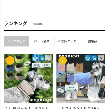
ランキング
RANKING
ドッグウェア
ペット寝具
お散歩グッズ
猫用品
【 犬 猫 ペット 】IDOG ICE
【 犬 ひんやり 】IDOG ICE