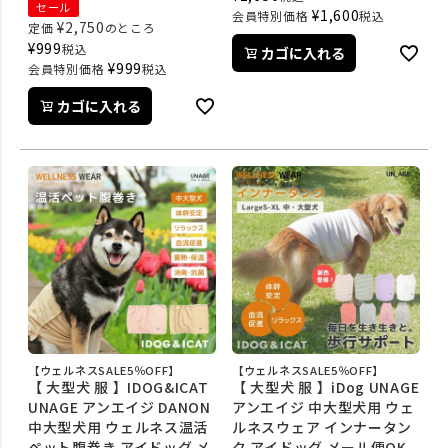
セール
¥
1,600
会員特別価格
税込
¥
2,750
定価
のところ
¥
999
税込
カゴに入れる
¥
999
会員特別価格
税込
カゴに入れる
【ウェルネスSALE5％OFF】
【ウェルネスSALE5％OFF】
【 大型犬 服 】IDOG&ICAT
【 大型犬 服 】iDog UNAGE
UNAGE アンエイジ DANON
アンエイジ 中大型犬用 ウェ
中大型犬用 ウェルネス温活
ルネスウェア インナータン
ペット腹巻き アイドッグ メ
ク アイドッグ メール便OK