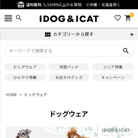
card_giftcard
送料無料
5,500円以上のお買物
※沖縄・北海道除く
0
search
favorite_outline
shopping_cart
カテゴリーから探す
view_module
search
ドッグウェア
冷感ベッド
シニア特集
ひんやり特集
お出かけグッズ
キャンペーン
HOME
ドッグウェア
ドッグウェア