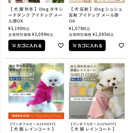
【 犬 服 秋冬 】iDog タキシ
【 犬 反射 】iDog シュシュ
ードタンク アイドッグ メー
反射 アイドッグ メール便
ル便OK
OK
¥
3,190
¥
1,078
税込
税込
¥
3,094
¥
1,045
会員特別価格
税込
会員特別価格
税込
カゴに入れる
カゴに入れる
【ワンダフルセール15％OFF】
【ワンダフルセール15％OFF】
【 犬 服 レインコート 】
【 犬 服 レインコート 】