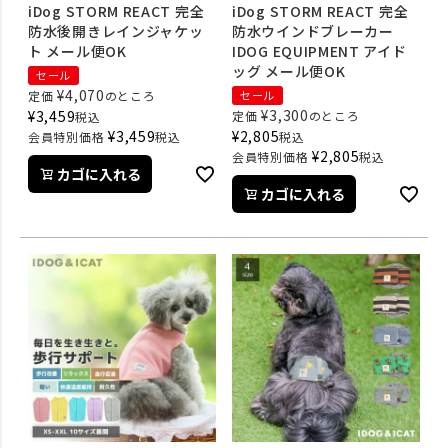
iDog STORM REACT 完全
iDog STORM REACT 完全
防水後開きレインジャケッ
防水ウインドブレーカー
ト メール便OK
IDOG EQUIPMENT アイド
ッグ メール便OK
セール
¥
4,070
定価
のところ
セール
¥
3,300
¥
3,459
定価
のところ
税込
¥
3,459
¥
2,805
会員特別価格
税込
税込
¥
2,805
会員特別価格
税込
カゴに入れる
カゴに入れる