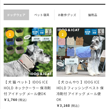
ドッグウェア
ペット寝具
お散歩グッズ
猫用品
【 犬 猫 ペット 】IDOG ICE
【 犬 ひんやり 】IDOG ICE
HOLD ネッククーラー 保冷剤
HOLD フィッシングベスト 保
付 アイドッグ メール便OK
冷剤付 アイドッグ メール便
￥1,760
OK
(税込)
￥3,168
(税込)