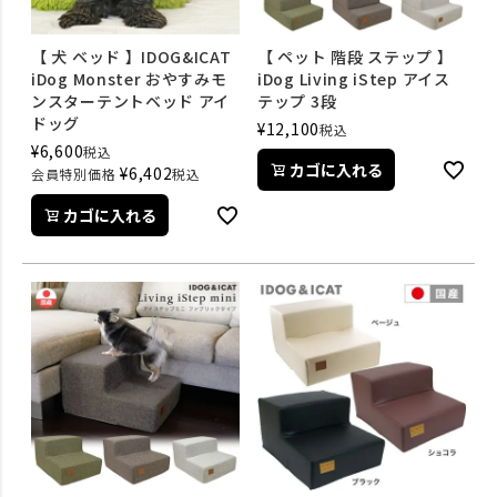
【 犬 ベッド 】IDOG&ICAT
【 ペット 階段 ステップ 】
iDog Monster おやすみモ
iDog Living iStep アイス
ンスターテントベッド アイ
テップ 3段
ドッグ
¥
12,100
税込
¥
6,600
税込
カゴに入れる
¥
6,402
会員特別価格
税込
カゴに入れる