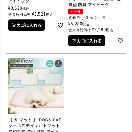
アイドッグ
抗菌 防臭 アイドッグ
¥
3,630
税込
セール
¥
3,521
会員特別価格
税込
¥
6,600
定価
のところ
¥
5,280
税込
カゴに入れる
¥
5,280
会員特別価格
税込
カゴに入れる
【 犬 マット 】IDOG&ICAT
クールステイキルトマット
接触冷感 抗菌 防臭 アイドッ