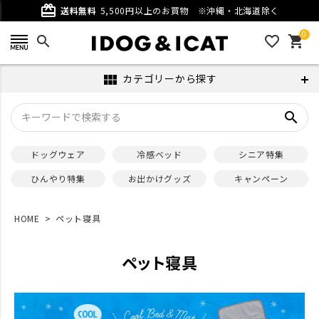
card_giftcard
送料無料
5,500円以上のお買物
※沖縄・北海道除く
0
search
favorite_outline
shopping_cart
カテゴリーから探す
view_module
search
ドッグウェア
冷感ベッド
シニア特集
ひんやり特集
お出かけグッズ
キャンペーン
HOME
ペット寝具
ペット寝具