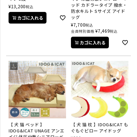
ッド カドラータイプ 撥水・
¥
13,200
税込
防水キルト Sサイズ アイド
ッグ
カゴに入れる
¥
7,700
税込
¥
7,469
会員特別価格
税込
カゴに入れる
【 犬 猫 ベッド 】
【 犬 猫 枕 】IDOG&ICAT も
IDOG&ICAT UNAGE アンエ
ぐもぐピロー アイドッグ
イジ 体圧分散シニアローベ