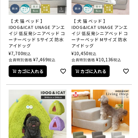
【 犬 猫 ベッド 】
【 犬 猫 ベッド 】
IDOG&ICAT UNAGE アンエ
IDOG&ICAT UNAGE アンエ
イジ 低反発シニアベッド コ
イジ 低反発シニアベッド コ
ーナーベッド Sサイズ 防水
ーナーベッド Mサイズ 防水
アイドッグ
アイドッグ
¥
7,700
¥
10,450
税込
税込
¥
7,469
¥
10,136
会員特別価格
税込
会員特別価格
税込
カゴに入れる
カゴに入れる