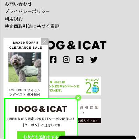
お問い合わせ
プライバシーポリシー
利用規約
特定商取引法に基づく表記
MAX30％OFF!!
CLEARANCE SALE
IDOG ICE HOLD ネ
E HOLD フィッシ
テックタンク 遮熱
リフレッシン
ッククーラー 保冷剤
グベスト 保冷剤付
UVカット
ダナ
付
20％OFF】3,168
【20％OFF】1,760
【20％OFF】2,200
【20％OFF】1
円(税込み)
円(税込み)
円(税込み)
円(税込み
LINEお友だち限定10%OFFクーポン配信中！
詳しく見る
詳しく見る
詳しく見る
詳しく見
【クーポン】と送信してね
お友だち追加をする