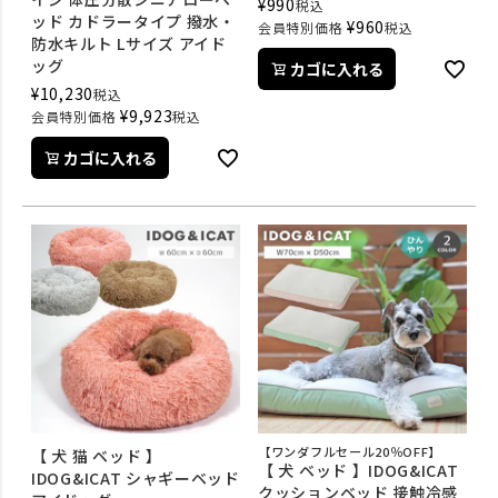
¥
990
税込
ッド カドラータイプ 撥水・
¥
960
会員特別価格
税込
防水キルト Lサイズ アイド
ッグ
カゴに入れる
¥
10,230
税込
¥
9,923
会員特別価格
税込
カゴに入れる
【ワンダフルセール20％OFF】
【 犬 猫 ベッド 】
【 犬 ベッド 】IDOG&ICAT
IDOG&ICAT シャギーベッド
クッションベッド 接触冷感