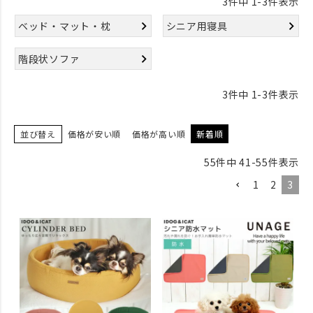
3
件中
1
-
3
件表示
ベッド・マット・枕
シニア用寝具
階段状ソファ
3
件中
1
-
3
件表示
並び替え
価格が安い順
価格が高い順
新着順
55
件中
41
-
55
件表示
1
2
3