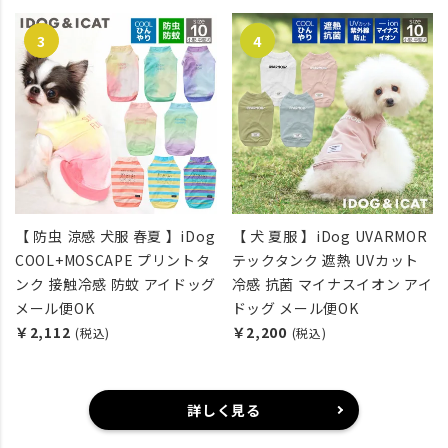
【 防虫 涼感 犬服 春夏 】iDog
【 犬 夏服 】iDog UVARMOR
COOL+MOSCAPE プリントタ
テックタンク 遮熱 UVカット
ンク 接触冷感 防蚊 アイドッグ
冷感 抗菌 マイナスイオン アイ
メール便OK
ドッグ メール便OK
￥2,112
￥2,200
(税込)
(税込)
詳しく見る