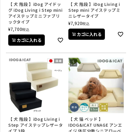
【 犬 階段 】iDog アイドッ
【 犬 階段 】iDog Living i
グ iDog Living i Step mini
Step mini アイステップミ
アイステップミニファブリ
ニレザータイプ
ックタイプ
¥
7,920
税込
¥
7,700
税込
カゴに入れる
カゴに入れる
【 犬 階段 】iDog Living i
【 犬 猫 ベッド 】
Step アイステップレザータ
IDOG&ICAT UNAGE アンエ
イプ 3段
イジ 体圧分散シニアローベ