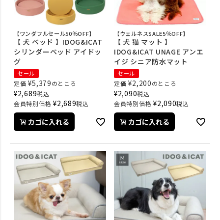
【ワンダフルセール50％OFF】
【ウェルネスSALE5％OFF】
【 犬 ベッド 】IDOG&ICAT
【 犬 猫 マット 】
シリンダーベッド アイドッ
IDOG&ICAT UNAGE アンエ
グ
イジ シニア防水マット
セール
セール
¥
5,379
¥
2,200
定価
のところ
定価
のところ
¥
2,689
¥
2,090
税込
税込
¥
2,689
¥
2,090
会員特別価格
税込
会員特別価格
税込
カゴに入れる
カゴに入れる