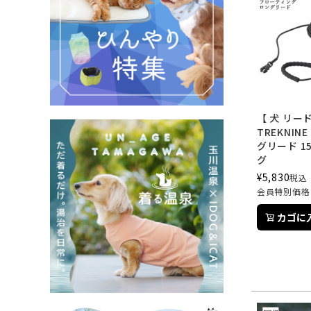
【 犬 リード
TREKNIN
グリード 1
グ
¥
5,830
税込
会員特別価格
カゴに