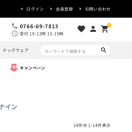
ログイン
会員登録
お問い合わせ
0766-69-7813
call
0
favorite
person
shopping_cart
schedule
受付 10-12時 13-15時
search
ドッグウェア
キャンペーン
クナイン
14
件中
1
-
14
件表示