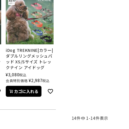
iDog TREKNINE|カラー|
ダ
ダブルリングメッシュパ
ッ
ッド XS/Sサイズ トレッ
クナイン アイドッグ
¥
3,080
税込
¥
2,987
会員特別価格
税込
カゴに入れる
14
件中
1
-
14
件表示