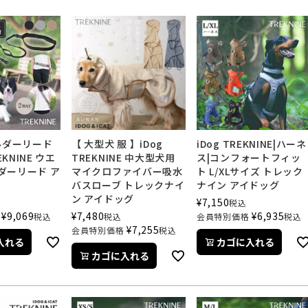
ルダーリード
【 大型犬 服 】iDog
iDog TREKNINE|ハーネ
EKNINE ウエ
TREKNINE 中大型犬用
ス|コンフォートフィッ
ダーリード ア
マイクロファイバー吸水
ト L/XLサイズ トレック
バスローブ トレックナイ
ナイン アイドッグ
ン アイドッグ
¥
7,150
税込
¥
9,069
¥
7,480
¥
6,935
税込
税込
会員特別価格
税込
¥
7,255
会員特別価格
税込
入れる
カゴに入れる
カゴに入れる