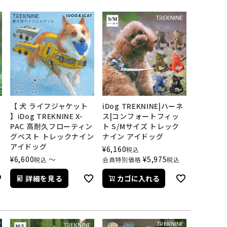
【 犬 ライフジャケット
iDog TREKNINE|ハーネ
】iDog TREKNINE X-
ス|コンフォートフィッ
PAC 高耐久フローティン
ト S/Mサイズ トレック
グベスト トレックナイン
ナイン アイドッグ
アイドッグ
¥
6,160
税込
¥
6,600
〜
¥
5,975
税込
会員特別価格
税込
詳細を見る
カゴに入れる