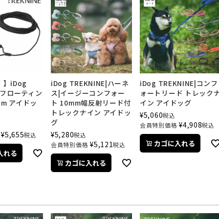
 】iDog
iDog TREKNINE|ハーネ
iDog TREKNINE|コンフ
E フローティン
ス|イージーコンフォー
ォートリード トレック
5m アイドッ
ト 10mm幅反射リード付
イン アイドッグ
トレックナイン アイドッ
¥
5,060
税込
グ
¥
4,908
会員特別価格
税込
¥
5,655
¥
5,280
税込
税込
カゴに入れる
¥
5,121
会員特別価格
税込
入れる
カゴに入れる