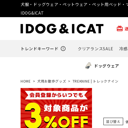
犬服・ドッグウェア・ペットウェア・ペット用ベッド・マ
IDOG&ICAT
card_giftcard
トレンドキーワード
error_outline
クリアランスSALE
冷感
ドッグウェア
HOME
犬用お散歩グッズ
TREKNINE | トレックナイン
並び替え