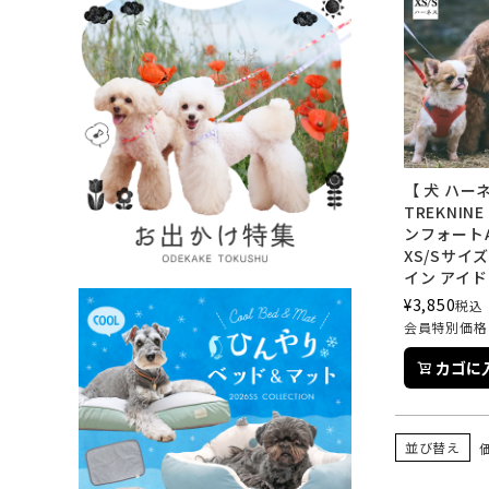
【 犬 ハーネ
TREKNIN
ンフォートA
XS/Sサイ
イン アイ
¥
3,850
税込
会員特別価格
カゴに
並び替え