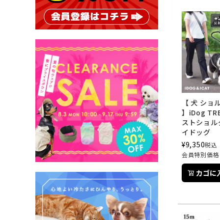
【 犬 ショ
】iDog TR
ストショル
イドッグ
¥
9,350
税込
会員特別価格
カゴに