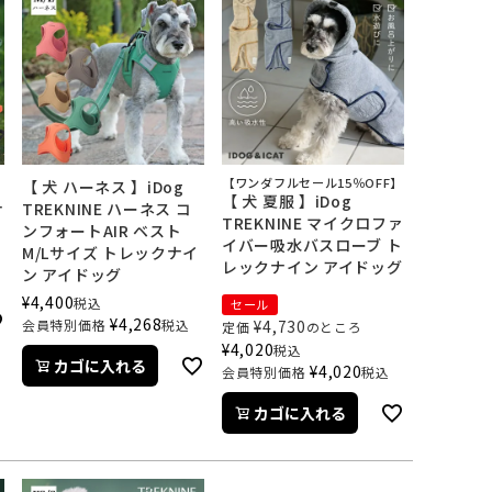
【ワンダフルセール15％OFF】
【 犬 ハーネス 】iDog
【 犬 夏服 】iDog
ナ
TREKNINE ハーネス コ
TREKNINE マイクロファ
ンフォートAIR ベスト
イバー吸水バスローブ ト
M/Lサイズ トレックナイ
レックナイン アイドッグ
ン アイドッグ
¥
4,400
税込
セール
¥
4,268
会員特別価格
税込
¥
4,730
定価
のところ
¥
4,020
税込
カゴに入れる
¥
4,020
会員特別価格
税込
カゴに入れる