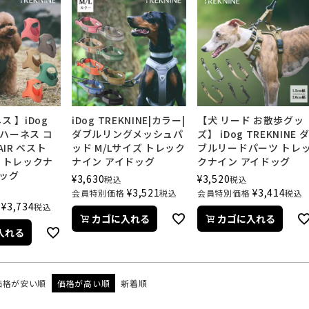
ス 】iDog
iDog TREKNINE|カラー|
【犬 リード お散歩グッ
E ハーネス コ
ダブルリングメッシュパ
ズ】 iDog TREKNINE 
IR ベスト
ッド M/Lサイズ トレック
ブルリードパーツ トレ
ズ トレックナ
ナイン アイドッグ
クナイン アイドッグ
ドッグ
¥
3,630
¥
3,520
税込
税込
¥
3,521
¥
3,414
会員特別価格
税込
会員特別価格
税込
¥
3,734
税込
カゴに入れる
カゴに入れる
入れる
価格が安い順
価格が高い順
新着順