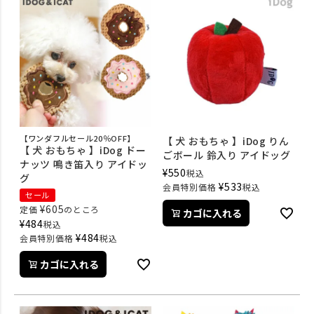
【ワンダフルセール20％OFF】
【 犬 おもちゃ 】iDog りん
【 犬 おもちゃ 】iDog ドー
ごボール 鈴入り アイドッグ
ナッツ 鳴き笛入り アイドッ
¥
550
税込
グ
¥
533
会員特別価格
税込
セール
¥
605
定価
のところ
カゴに入れる
¥
484
税込
¥
484
会員特別価格
税込
カゴに入れる