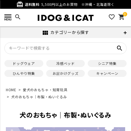
card_giftcard
送料無料
5,500円以上のお買物
※沖縄・北海道除く
0
search
favorite_outline
shopping_cart
カテゴリーから探す
view_module
search
ドッグウェア
冷感ベッド
シニア特集
ひんやり特集
お出かけグッズ
キャンペーン
HOME
愛犬のおもちゃ・知育玩具
犬のおもちゃ｜布製・ぬいぐるみ
犬のおもちゃ｜布製・ぬいぐるみ