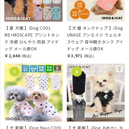
【 夏 犬服 】iDog COOL
【 犬 服 タンクトップ 】iDog
ME+MOSCAPE プリントタン
UNAGE アンエイジ ウェルネ
ク 冷感 ひんやり 防蚊 アイド
スウェア 背中開きタンク アイ
ッグ メール便OK
ドッグ メール便OK
￥2,640
￥3,971
(税込)
(税込)
【 犬 夏服 】iDog fleur COOL
【 犬 夏服 】iDog おめかしタ