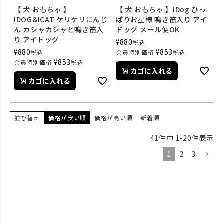
【 犬 おもちゃ 】
【 犬 おもちゃ 】iDog ひっ
IDOG&ICAT ケリケリにんじ
ぱりお星様 鳴き笛入り アイ
ん カシャカシャと鳴き笛入
ドッグ メール便OK
り アイドッグ
¥
880
税込
¥
880
¥
853
税込
会員特別価格
税込
¥
853
会員特別価格
税込
カゴに入れる
カゴに入れる
並び替え
価格が安い順
価格が高い順
新着順
41
件中
1
-
20
件表示
1
2
3