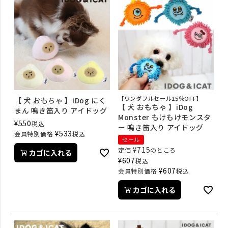
【ワンダフルセール15％OFF】
【 犬 おもちゃ 】iDog にく
【 犬 おもちゃ 】iDog
まん 鳴き笛入り アイドッグ
Monster もけもけモンスタ
¥
550
税込
ー 鳴き笛入り アイドッグ
¥
533
会員特別価格
税込
セール
¥
715
定価
のところ
カゴに入れる
¥
607
税込
¥
607
会員特別価格
税込
カゴに入れる