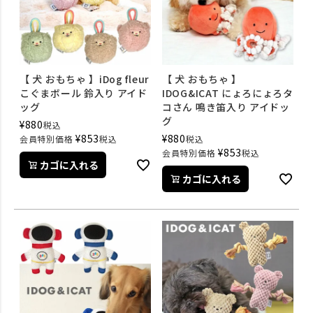
【 犬 おもちゃ 】iDog fleur
【 犬 おもちゃ 】
こぐまボール 鈴入り アイド
IDOG&ICAT にょろにょろタ
ッグ
コさん 鳴き笛入り アイドッ
グ
¥
880
税込
¥
853
¥
880
会員特別価格
税込
税込
¥
853
会員特別価格
税込
カゴに入れる
カゴに入れる