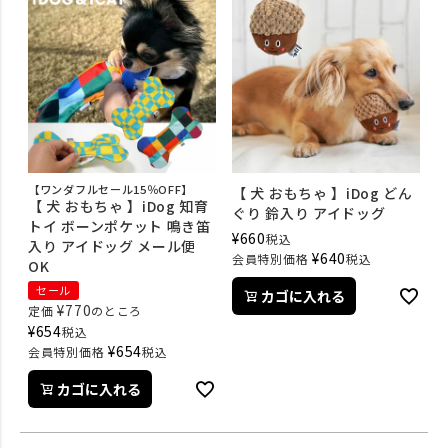
【ワンダフルセール15％OFF】
【 犬 おもちゃ 】iDog どん
【 犬 おもちゃ 】iDog 知育
ぐり 鈴入り アイドッグ
トイ ボーンポケット 鳴き笛
¥
660
税込
入り アイドッグ メール便
¥
640
会員特別価格
税込
OK
セール
カゴに入れる
¥
770
定価
のところ
¥
654
税込
¥
654
会員特別価格
税込
カゴに入れる