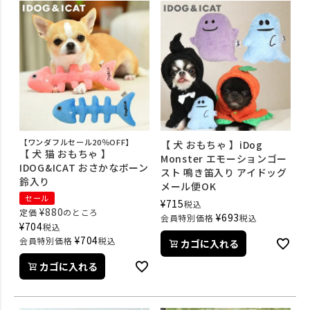
【ワンダフルセール20％OFF】
【 犬 おもちゃ 】iDog
【 犬 猫 おもちゃ 】
Monster エモーションゴー
IDOG&ICAT おさかなボーン
スト 鳴き笛入り アイドッグ
鈴入り
メール便OK
セール
¥
715
税込
¥
880
定価
のところ
¥
693
会員特別価格
税込
¥
704
税込
¥
704
会員特別価格
税込
カゴに入れる
カゴに入れる