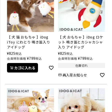
【 犬 猫 おもちゃ 】iDog
【 犬 おもちゃ 】iDog ロケ
iToy にわとり 鳴き笛入り
ット 鳴き笛とカシャカシャ
アイドッグ
入り アイドッグ
¥
825
¥
825
税込
税込
¥
799
¥
799
会員特別価格
税込
会員特別価格
税込
在庫切れ
カゴに入れる
再入荷お知らせ