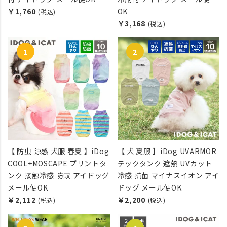
￥1,760
OK
(税込)
￥3,168
(税込)
【 防虫 涼感 犬服 春夏 】iDog
【 犬 夏服 】iDog UVARMOR
COOL+MOSCAPE プリントタ
テックタンク 遮熱 UVカット
ンク 接触冷感 防蚊 アイドッグ
冷感 抗菌 マイナスイオン アイ
メール便OK
ドッグ メール便OK
￥2,112
￥2,200
(税込)
(税込)