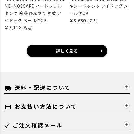
ME+MOSCAPE ハートフリル
キシードタンク アイドッグ メ
タンク 冷感 ひんやり 防蚊 ア
ール便OK
イドッグ メール便OK
￥3,630
(税込)
￥2,112
(税込)
詳しく見る
送料・配送について
local_shipping
お支払い方法について
payment
ご注文確認メール