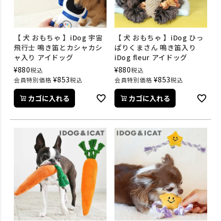
【 犬 おもちゃ 】iDog 宇宙
【 犬 おもちゃ 】iDog ひっ
飛行士 鳴き笛とカシャカシ
ぱりくまさん 鳴き笛入り
ャ入り アイドッグ
iDog fleur アイドッグ
¥
880
¥
880
税込
税込
¥
853
¥
853
会員特別価格
税込
会員特別価格
税込
カゴに入れる
カゴに入れる