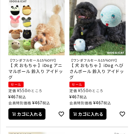
【ワンダフルセール15％OFF】
【ワンダフルセール15％OFF】
【 犬 おもちゃ 】iDog アニ
【 犬 おもちゃ 】iDog へび
マルボール 鈴入り アイドッ
さんボール 鈴入り アイドッ
グ
グ
セール
セール
¥
550
¥
550
定価
のところ
定価
のところ
¥
467
¥
467
税込
税込
¥
467
¥
467
会員特別価格
税込
会員特別価格
税込
カゴに入れる
カゴに入れる