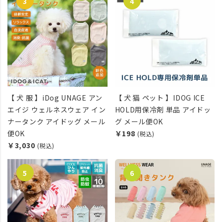
【 犬 服 】iDog UNAGE アン
【 犬 猫 ペット 】IDOG ICE
エイジ ウェルネスウェア イン
HOLD用保冷剤 単品 アイドッ
ナータンク アイドッグ メール
グ メール便OK
便OK
￥198
(税込)
￥3,030
(税込)