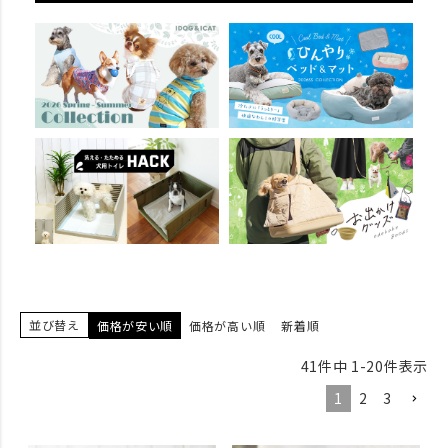
並び替え
価格が安い順
価格が高い順
新着順
41
件中
1
-
20
件表示
1
2
3