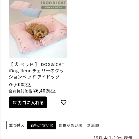
【 犬 ベッド 】IDOG&ICAT
iDog fleur チェリーのクッ
ションベッド アイドッグ
¥
6,600
税込
¥
6,402
会員特別価格
税込
カゴに入れる
並び替え
価格が安い順
価格が高い順
新着順
19
件中
1
-
19
件表示