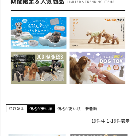
期間限定＆人気商品
LIMITED＆TRENDING ITEMS
並び替え
価格が安い順
価格が高い順
新着順
19
件中
1
-
19
件表示