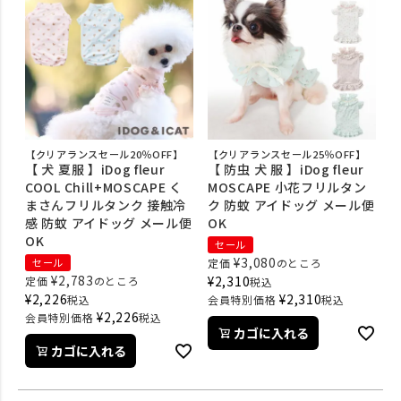
【クリアランスセール20％OFF】
【クリアランスセール25％OFF】
【 犬 夏服 】iDog fleur
【 防虫 犬 服 】iDog fleur
COOL Chill+MOSCAPE く
MOSCAPE 小花フリルタン
まさんフリルタンク 接触冷
ク 防蚊 アイドッグ メール便
感 防蚊 アイドッグ メール便
OK
OK
セール
¥
3,080
セール
定価
のところ
¥
2,783
¥
2,310
定価
のところ
税込
¥
2,226
¥
2,310
税込
会員特別価格
税込
¥
2,226
会員特別価格
税込
カゴに入れる
カゴに入れる