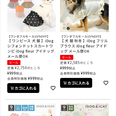
【ワンダフルセール15％OFF】
【ワンダフルセール15％OFF】
【 ワンピース 犬 服 】iDog
【 犬 服 秋冬 】iDog フリル
シフォンドットスカートワ
ブラウス iDog fleur アイド
ンピ iDog fleur アイドッグ
ッグ メール便OK
メール便OK
セール
¥
2,585
セール
定価
のところ
¥
2,750
¥
999
定価
のところ
税込
¥
999
¥
999
税込
会員特別価格
税込
¥
999
会員特別価格
税込
カゴに入れる
カゴに入れる