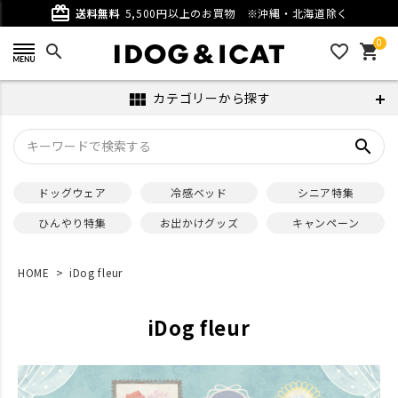
card_giftcard
送料無料
5,500円以上のお買物
※沖縄・北海道除く
0
search
favorite_outline
shopping_cart
カテゴリーから探す
view_module
search
ドッグウェア
冷感ベッド
シニア特集
ひんやり特集
お出かけグッズ
キャンペーン
HOME
iDog fleur
iDog fleur