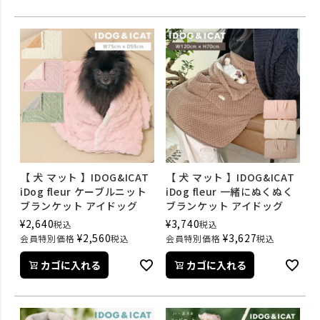
【 犬 マット 】IDOG&ICAT
【 犬 マット 】IDOG&ICAT
iDog fleur ケーブルニット
iDog fleur 一緒にぬくぬく
ブランケット アイドッグ
ブランケット アイドッグ
¥
2,640
¥
3,740
税込
税込
¥
2,560
¥
3,627
会員特別価格
税込
会員特別価格
税込
カゴに入れる
カゴに入れる