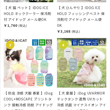
【 犬 猫 ペット 】IDOG ICE
【 犬 ひんやり 】IDOG ICE
HOLD ネッククーラー 保冷剤
HOLD フィッシングベスト 保
付 アイドッグ メール便OK
冷剤付 アイドッグ メール便
￥1,760
OK
(税込)
￥3,168
(税込)
【 防虫 涼感 犬服 春夏 】iDog
【 犬 夏服 】iDog UVARMOR
COOL+MOSCAPE プリントタ
テックタンク 遮熱 UVカット
ンク 接触冷感 防蚊 アイドッグ
冷感 抗菌 マイナスイオン アイ