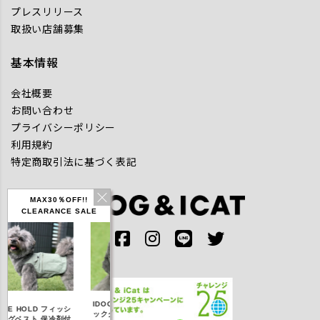
プレスリリース
取扱い店舗募集
基本情報
会社概要
お問い合わせ
プライバシーポリシー
利用規約
特定商取引法に基づく表記
MAX30％OFF!!
CLEARANCE SALE
IDOG ICE HOLD ネ
D フィッシ
テックタンク 遮熱
リフレッシングバン
ッククーラー 保冷剤
 保冷剤付
UVカット
ダナ