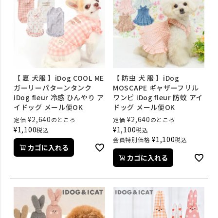
【 夏 犬服 】iDog COOL ME
【 防虫 犬 服 】iDog
ガーリーパターンタンク
MOSCAPE ギャザーフリル
iDog fleur 冷感 ひんやり ア
ワンピ iDog fleur 防蚊 アイ
イドッグ メール便OK
ドッグ メール便OK
¥
2,640
¥
2,640
定価
のところ
定価
のところ
¥
1,100
¥
1,100
税込
税込
¥
1,100
会員特別価格
税込
カゴに入れる
カゴに入れる