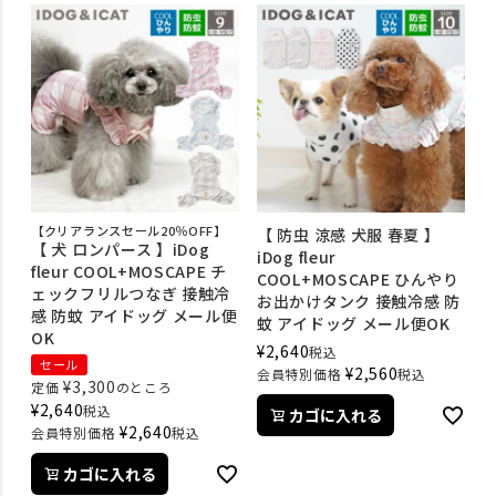
【クリアランスセール20％OFF】
【 防虫 涼感 犬服 春夏 】
【 犬 ロンパース 】iDog
iDog fleur
fleur COOL+MOSCAPE チ
COOL+MOSCAPE ひんやり
ェックフリルつなぎ 接触冷
お出かけタンク 接触冷感 防
感 防蚊 アイドッグ メール便
蚊 アイドッグ メール便OK
OK
¥
2,640
税込
セール
¥
2,560
会員特別価格
税込
¥
3,300
定価
のところ
¥
2,640
税込
カゴに入れる
¥
2,640
会員特別価格
税込
カゴに入れる