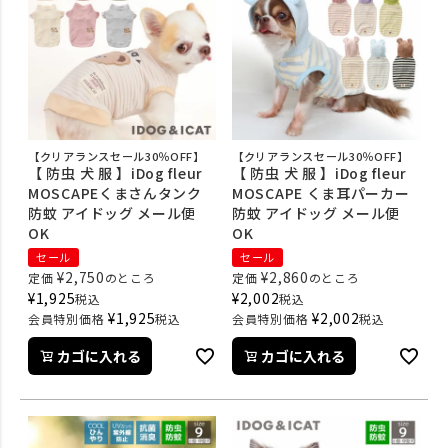
【クリアランスセール30％OFF】
【クリアランスセール30％OFF】
【 防虫 犬 服 】iDog fleur
【 防虫 犬 服 】iDog fleur
MOSCAPEくまさんタンク
MOSCAPE くま耳パーカー
防蚊 アイドッグ メール便
防蚊 アイドッグ メール便
OK
OK
セール
セール
¥
2,750
¥
2,860
定価
のところ
定価
のところ
¥
1,925
¥
2,002
税込
税込
¥
1,925
¥
2,002
会員特別価格
税込
会員特別価格
税込
カゴに入れる
カゴに入れる