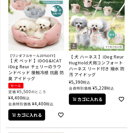
【ワンダフルセール20％OFF】
【 犬 ハーネス 】iDog fleur
【 犬 ベッド 】IDOG&ICAT
HugHold犬用コンフォート
iDog fleur チェリーのラウ
ハーネス リード付き 撥水 防
ンドベッド 接触冷感 抗菌 防
汚 アイドッグ
臭 アイドッグ
¥
5,390
税込
セール
¥
5,228
会員特別価格
税込
¥
5,500
定価
のところ
¥
4,400
税込
カゴに入れる
¥
4,400
会員特別価格
税込
カゴに入れる