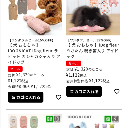
【ワンダフルセール15％OFF】
【ワンダフルセール15％OFF】
【 犬 おもちゃ 】
【 犬 おもちゃ 】iDog fleur
IDOG&ICAT iDog fleur ラ
うさたん 鳴き笛入り アイド
ビット カシャカシャ入り ア
ッグ
イドッグ
セール
¥
1,320
セール
定価
のところ
¥
1,320
¥
1,122
定価
のところ
税込
¥
1,122
¥
1,122
税込
会員特別価格
税込
¥
1,122
会員特別価格
税込
カゴに入れる
カゴに入れる