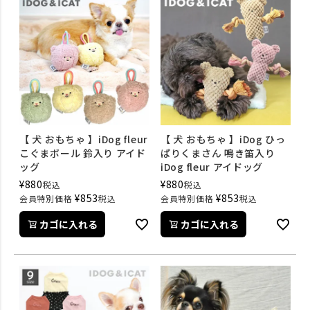
【 犬 おもちゃ 】iDog fleur
【 犬 おもちゃ 】iDog ひっ
こぐまボール 鈴入り アイド
ぱりくまさん 鳴き笛入り
ッグ
iDog fleur アイドッグ
¥
880
¥
880
税込
税込
¥
853
¥
853
会員特別価格
税込
会員特別価格
税込
カゴに入れる
カゴに入れる