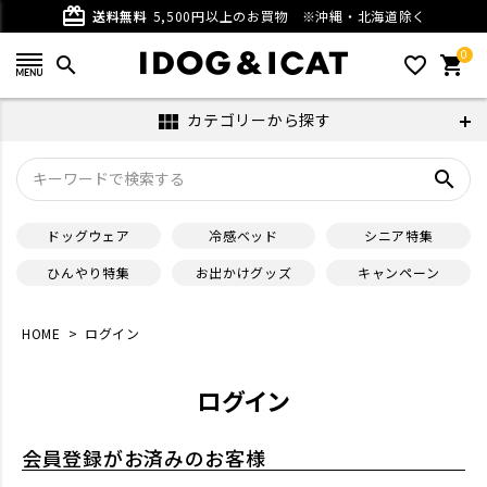
card_giftcard
送料無料
5,500円以上のお買物
※沖縄・北海道除く
0
search
favorite_outline
shopping_cart
カテゴリーから探す
view_module
search
ドッグウェア
冷感ベッド
シニア特集
ひんやり特集
お出かけグッズ
キャンペーン
HOME
ログイン
ログイン
会員登録がお済みのお客様