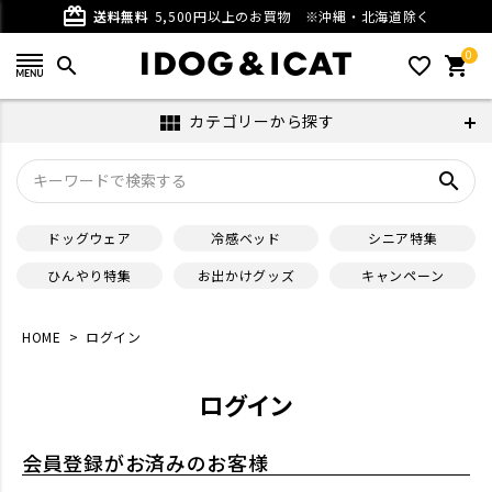
card_giftcard
送料無料
5,500円以上のお買物
※沖縄・北海道除く
0
search
favorite_outline
shopping_cart
カテゴリーから探す
view_module
search
ドッグウェア
冷感ベッド
シニア特集
ひんやり特集
お出かけグッズ
キャンペーン
HOME
ログイン
ログイン
会員登録がお済みのお客様