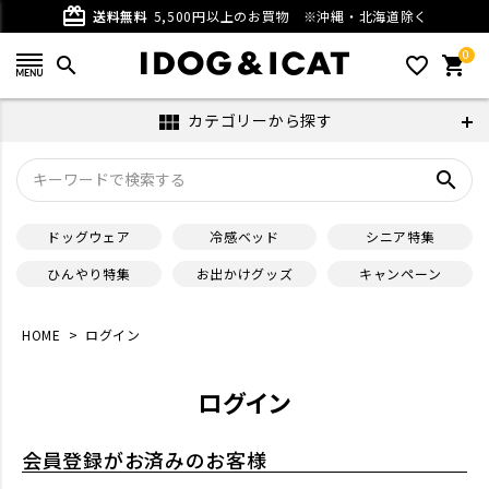
card_giftcard
送料無料
5,500円以上のお買物
※沖縄・北海道除く
0
search
favorite_outline
shopping_cart
カテゴリーから探す
view_module
search
ドッグウェア
冷感ベッド
シニア特集
ひんやり特集
お出かけグッズ
キャンペーン
HOME
ログイン
ログイン
会員登録がお済みのお客様