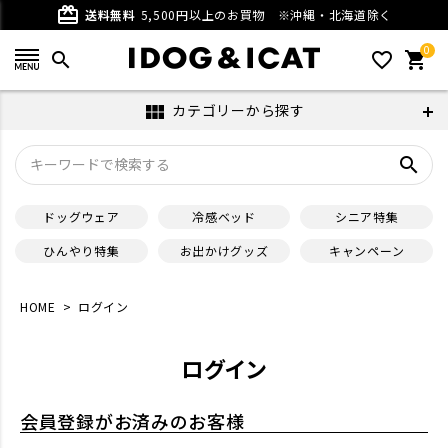
card_giftcard
送料無料
5,500円以上のお買物
※沖縄・北海道除く
0
search
favorite_outline
shopping_cart
カテゴリーから探す
view_module
search
ドッグウェア
冷感ベッド
シニア特集
ひんやり特集
お出かけグッズ
キャンペーン
HOME
ログイン
ログイン
会員登録がお済みのお客様