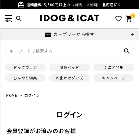
card_giftcard
送料無料
5,500円以上のお買物
※沖縄・北海道除く
0
search
favorite_outline
shopping_cart
カテゴリーから探す
view_module
search
ドッグウェア
冷感ベッド
シニア特集
ひんやり特集
お出かけグッズ
キャンペーン
HOME
ログイン
ログイン
会員登録がお済みのお客様