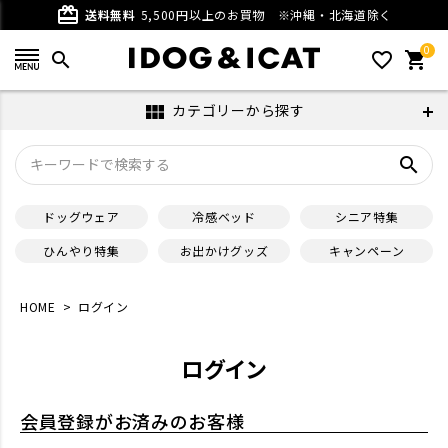
card_giftcard
送料無料
5,500円以上のお買物
※沖縄・北海道除く
0
search
favorite_outline
shopping_cart
カテゴリーから探す
view_module
search
ドッグウェア
冷感ベッド
シニア特集
ひんやり特集
お出かけグッズ
キャンペーン
HOME
ログイン
ログイン
会員登録がお済みのお客様