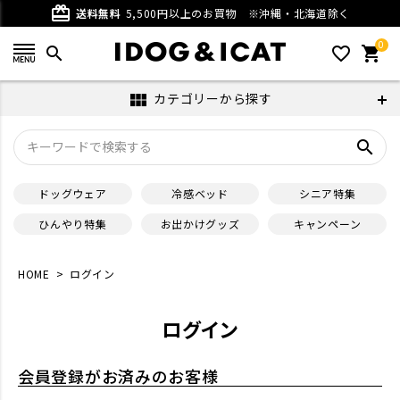
card_giftcard
送料無料
5,500円以上のお買物
※沖縄・北海道除く
0
search
favorite_outline
shopping_cart
カテゴリーから探す
view_module
search
ドッグウェア
冷感ベッド
シニア特集
ひんやり特集
お出かけグッズ
キャンペーン
HOME
ログイン
ログイン
会員登録がお済みのお客様