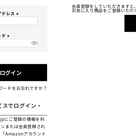
会員登録をしていただきますと
お気に入り商品をご登録いただ
アドレス
(
必
ード
須
)
(
必
須
)
ログイン
ワードをお忘れですか？
ビスでログイン・
co.jpにご登録の情報を利
インまたは会員登録され
「Amazonアカウント