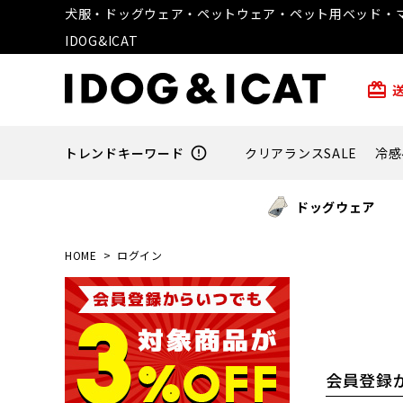
犬服・ドッグウェア・ペットウェア・ペット用ベッド・マ
IDOG&ICAT
card_giftcard
トレンドキーワード
error_outline
クリアランスSALE
冷感
ドッグウェア
HOME
ログイン
会員登録