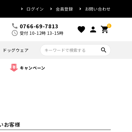
ログイン
会員登録
お問い合わせ
0766-69-7813
call
0
favorite
person
shopping_cart
schedule
受付 10-12時 13-15時
search
ドッグウェア
キャンペーン
いお客様