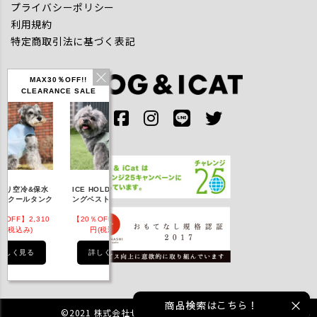
プライバシーポリシー
利用規約
特定商取引法に基づく表記
MAX30％OFF!!
CLEARANCE SALE
IDOG ICE HOLD ネ
り空冷&保水
ICE HOLD フィッシ
テックタンク 遮熱
ッククーラー 保冷剤
Wクールタンク
ングベスト 保冷剤付
UVカット
付
OFF】2,310
【20％OFF】3,168
【20％OFF】1,760
【20％OFF】2,20
(税込み)
円(税込み)
円(税込み)
円(税込み)
しく見る
詳しく見る
詳しく見る
詳しく見る
商品検索はこちら！
©2021 株式会社ゼフィール All rights reserved.