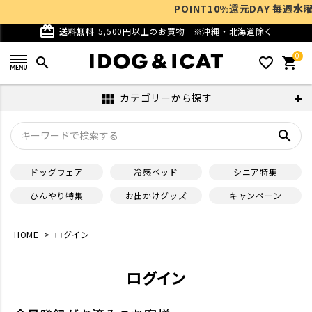
POINT10%還元DAY 毎週水曜10:
card_giftcard
送料無料
5,500円以上のお買物
※沖縄・北海道除く
0
search
favorite_outline
shopping_cart
カテゴリーから探す
view_module
search
ドッグウェア
冷感ベッド
シニア特集
ひんやり特集
お出かけグッズ
キャンペーン
HOME
ログイン
ログイン