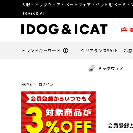
犬服・ドッグウェア・ペットウェア・ペット用ベッド・マ
IDOG&ICAT
card_giftcard
トレンドキーワード
error_outline
クリアランスSALE
冷感
ドッグウェア
HOME
ログイン
会員登録