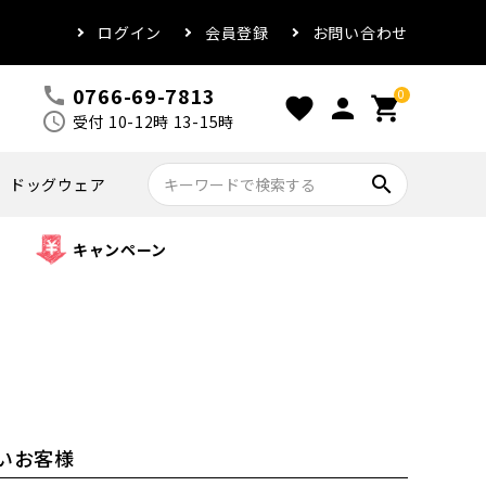
ログイン
会員登録
お問い合わせ
0766-69-7813
call
0
favorite
person
shopping_cart
schedule
受付 10-12時 13-15時
search
ドッグウェア
キャンペーン
いお客様