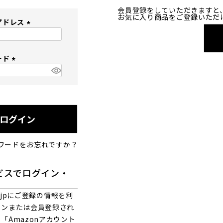
会員登録をしていただきますと
お気に入り商品をご登録いただ
アドレス
(
必
ード
須
)
(
必
須
)
ログイン
ワードをお忘れですか？
ビスでログイン・
co.jpにご登録の情報を利
インまたは会員登録され
「Amazonアカウント