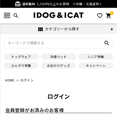
card_giftcard
送料無料
5,500円以上のお買物
※沖縄・北海道除く
0
search
favorite_outline
shopping_cart
カテゴリーから探す
view_module
search
ドッグウェア
冷感ベッド
シニア特集
ひんやり特集
お出かけグッズ
キャンペーン
HOME
ログイン
ログイン
会員登録がお済みのお客様