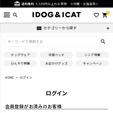
card_giftcard
送料無料
5,500円以上のお買物
※沖縄・北海道除く
0
search
favorite_outline
shopping_cart
カテゴリーから探す
view_module
search
ドッグウェア
冷感ベッド
シニア特集
ひんやり特集
お出かけグッズ
キャンペーン
HOME
ログイン
ログイン
会員登録がお済みのお客様