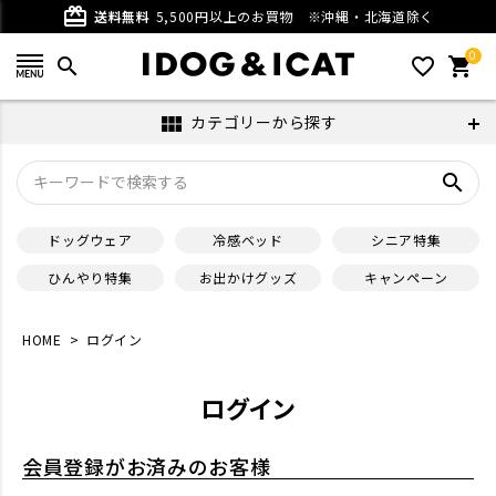
card_giftcard
送料無料
5,500円以上のお買物
※沖縄・北海道除く
0
search
favorite_outline
shopping_cart
カテゴリーから探す
view_module
search
ドッグウェア
冷感ベッド
シニア特集
ひんやり特集
お出かけグッズ
キャンペーン
HOME
ログイン
ログイン
会員登録がお済みのお客様