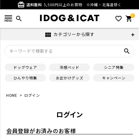
card_giftcard
送料無料
5,500円以上のお買物
※沖縄・北海道除く
0
search
favorite_outline
shopping_cart
カテゴリーから探す
view_module
search
ドッグウェア
冷感ベッド
シニア特集
ひんやり特集
お出かけグッズ
キャンペーン
HOME
ログイン
ログイン
会員登録がお済みのお客様