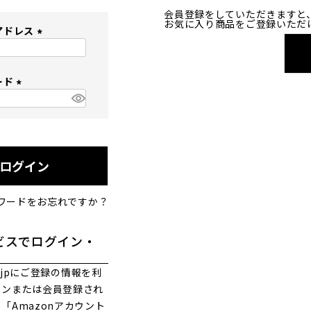
会員登録をしていただきますと
お気に入り商品をご登録いただ
アドレス
(
必
ード
須
)
(
必
須
)
ログイン
ワードをお忘れですか？
ビスでログイン・
co.jpにご登録の情報を利
インまたは会員登録され
「Amazonアカウント