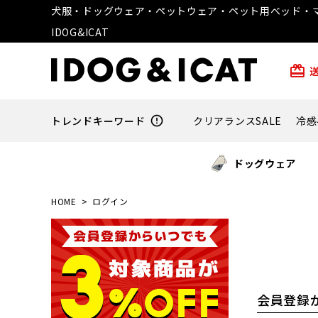
犬服・ドッグウェア・ペットウェア・ペット用ベッド・マ
IDOG&ICAT
card_giftcard
トレンドキーワード
error_outline
クリアランスSALE
冷感
ドッグウェア
HOME
ログイン
会員登録