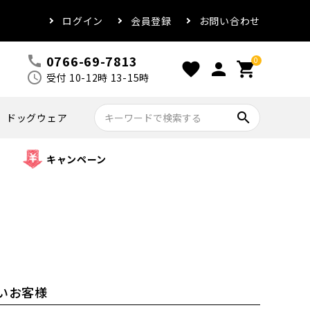
ログイン
会員登録
お問い合わせ
0766-69-7813
call
0
favorite
person
shopping_cart
schedule
受付 10-12時 13-15時
search
ドッグウェア
キャンペーン
いお客様