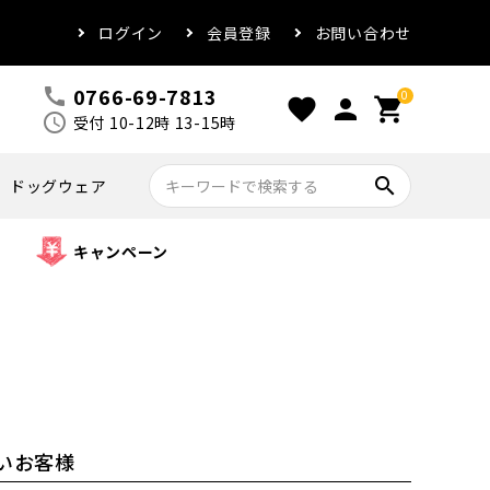
ログイン
会員登録
お問い合わせ
0766-69-7813
call
0
favorite
person
shopping_cart
schedule
受付 10-12時 13-15時
search
ドッグウェア
キャンペーン
いお客様