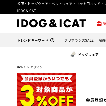
犬服・ドッグウェア・ペットウェア・ペット用ベッド・マ
IDOG&ICAT
card_giftcard
トレンドキーワード
error_outline
クリアランスSALE
冷感
ドッグウェア
HOME
ログイン
会員登録