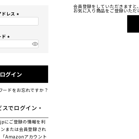
会員登録をしていただきますと
お気に入り商品をご登録いただ
アドレス
(
必
ード
須
)
(
必
須
)
ログイン
ワードをお忘れですか？
ビスでログイン・
co.jpにご登録の情報を利
インまたは会員登録され
「Amazonアカウント