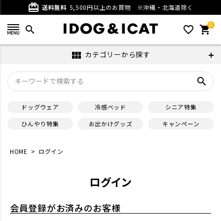
card_giftcard
送料無料
5,500円以上のお買物
※沖縄・北海道除く
0
search
favorite_outline
shopping_cart
カテゴリーから探す
view_module
search
ドッグウェア
冷感ベッド
シニア特集
ひんやり特集
お出かけグッズ
キャンペーン
HOME
ログイン
ログイン
会員登録がお済みのお客様