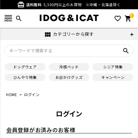
card_giftcard
送料無料
5,500円以上のお買物
※沖縄・北海道除く
0
search
favorite_outline
shopping_cart
カテゴリーから探す
view_module
search
ドッグウェア
冷感ベッド
シニア特集
ひんやり特集
お出かけグッズ
キャンペーン
HOME
ログイン
ログイン
会員登録がお済みのお客様