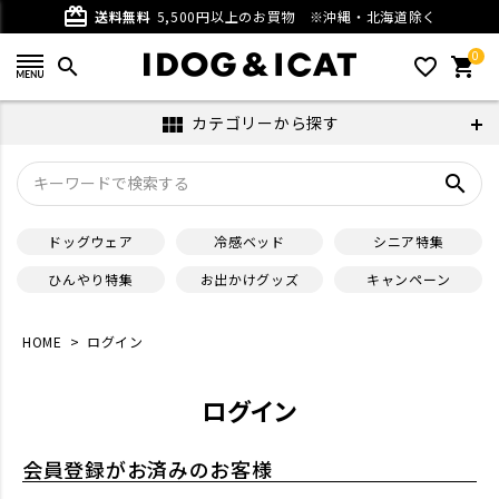
card_giftcard
送料無料
5,500円以上のお買物
※沖縄・北海道除く
0
search
favorite_outline
shopping_cart
カテゴリーから探す
view_module
search
ドッグウェア
冷感ベッド
シニア特集
ひんやり特集
お出かけグッズ
キャンペーン
HOME
ログイン
ログイン
会員登録がお済みのお客様