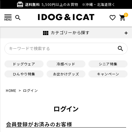
card_giftcard
送料無料
5,500円以上のお買物
※沖縄・北海道除く
0
search
favorite_outline
shopping_cart
カテゴリーから探す
view_module
search
ドッグウェア
冷感ベッド
シニア特集
ひんやり特集
お出かけグッズ
キャンペーン
HOME
ログイン
ログイン
会員登録がお済みのお客様