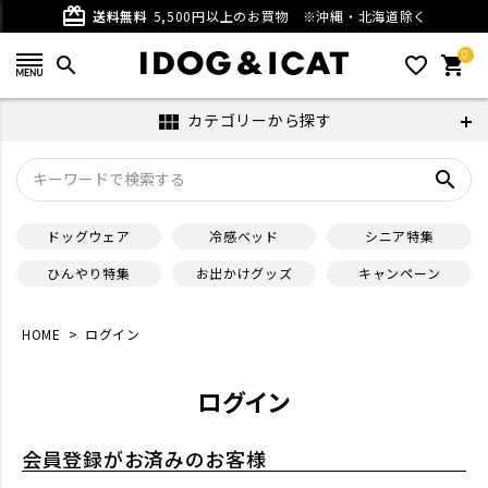
card_giftcard
送料無料
5,500円以上のお買物
※沖縄・北海道除く
0
search
favorite_outline
shopping_cart
カテゴリーから探す
view_module
search
ドッグウェア
冷感ベッド
シニア特集
ひんやり特集
お出かけグッズ
キャンペーン
HOME
ログイン
ログイン
会員登録がお済みのお客様