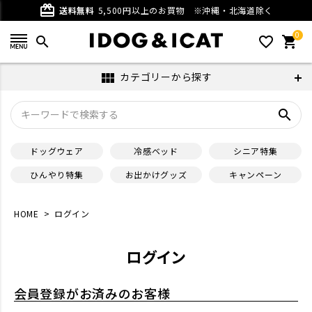
card_giftcard
送料無料
5,500円以上のお買物
※沖縄・北海道除く
0
search
favorite_outline
shopping_cart
カテゴリーから探す
view_module
search
ドッグウェア
冷感ベッド
シニア特集
ひんやり特集
お出かけグッズ
キャンペーン
HOME
ログイン
ログイン
会員登録がお済みのお客様