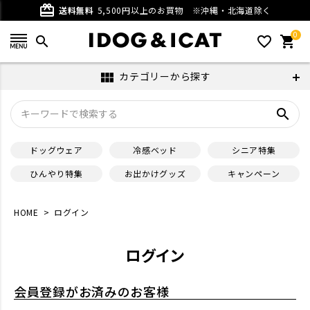
card_giftcard
送料無料
5,500円以上のお買物
※沖縄・北海道除く
0
search
favorite_outline
shopping_cart
カテゴリーから探す
view_module
search
ドッグウェア
冷感ベッド
シニア特集
ひんやり特集
お出かけグッズ
キャンペーン
HOME
ログイン
ログイン
会員登録がお済みのお客様