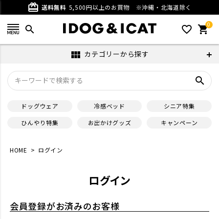
card_giftcard
送料無料
5,500円以上のお買物
※沖縄・北海道除く
0
search
favorite_outline
shopping_cart
カテゴリーから探す
view_module
search
ドッグウェア
冷感ベッド
シニア特集
ひんやり特集
お出かけグッズ
キャンペーン
HOME
ログイン
ログイン
会員登録がお済みのお客様