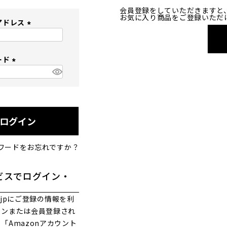
会員登録をしていただきますと
お気に入り商品をご登録いただ
アドレス
(
必
ード
須
)
(
必
須
)
ログイン
ワードをお忘れですか？
ビスでログイン・
co.jpにご登録の情報を利
インまたは会員登録され
「Amazonアカウント