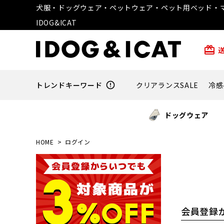
犬服・ドッグウェア・ペットウェア・ペット用ベッド・マ
IDOG&ICAT
card_giftcard
トレンドキーワード
error_outline
クリアランスSALE
冷感
ドッグウェア
HOME
ログイン
会員登録