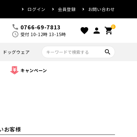
ログイン
会員登録
お問い合わせ
0766-69-7813
call
0
favorite
person
shopping_cart
schedule
受付 10-12時 13-15時
search
ドッグウェア
キャンペーン
いお客様