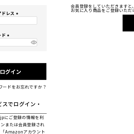
会員登録をしていただきますと
お気に入り商品をご登録いただ
アドレス
(
必
ード
須
)
(
必
須
)
ログイン
ワードをお忘れですか？
ビスでログイン・
co.jpにご登録の情報を利
インまたは会員登録され
「Amazonアカウント