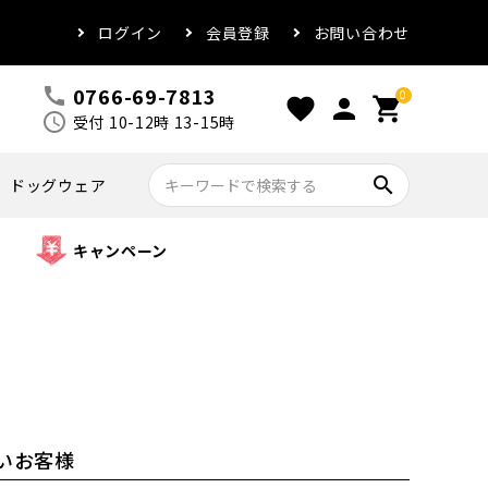
ログイン
会員登録
お問い合わせ
0766-69-7813
call
0
favorite
person
shopping_cart
schedule
受付 10-12時 13-15時
search
ドッグウェア
キャンペーン
いお客様