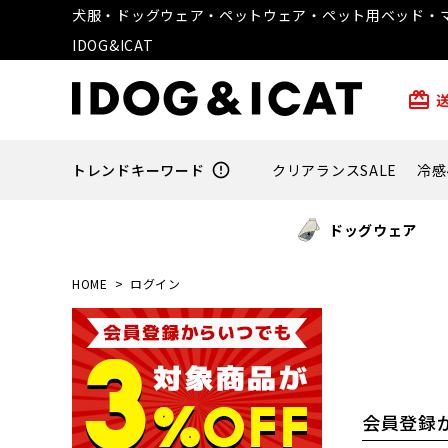
犬服・ドッグウェア・ペットウェア・ペット用ベッド・マ
IDOG&ICAT
card_giftcard
トレンドキーワード
error_outline
クリアランスSALE
冷感
ドッグウェア
HOME
ログイン
会員登録