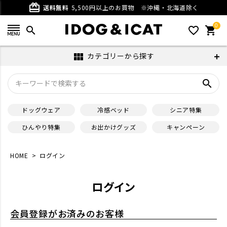
card_giftcard
送料無料
5,500円以上のお買物
※沖縄・北海道除く
0
search
favorite_outline
shopping_cart
カテゴリーから探す
view_module
search
ドッグウェア
冷感ベッド
シニア特集
ひんやり特集
お出かけグッズ
キャンペーン
HOME
ログイン
ログイン
会員登録がお済みのお客様