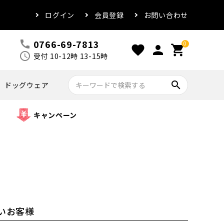
ログイン
会員登録
お問い合わせ
0766-69-7813
call
0
favorite
person
shopping_cart
schedule
受付 10-12時 13-15時
search
ドッグウェア
キャンペーン
いお客様