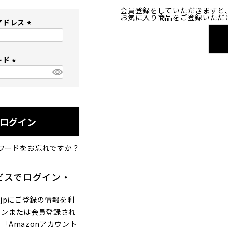
会員登録をしていただきますと
お気に入り商品をご登録いただ
アドレス
(
必
ード
須
)
(
必
須
)
ログイン
ワードをお忘れですか？
ビスでログイン・
co.jpにご登録の情報を利
インまたは会員登録され
「Amazonアカウント