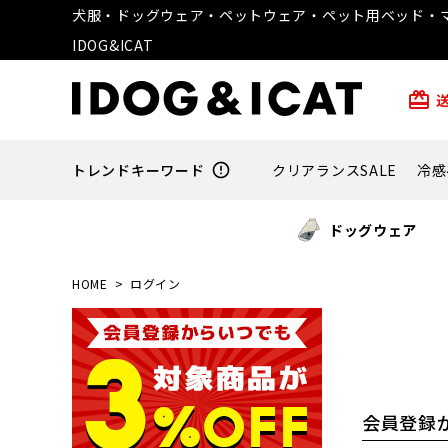
犬服・ドッグウェア・ペットウェア・ペット用ベッド・マ
IDOG&ICAT
card_giftcard
トレンドキーワード
error_outline
クリアランスSALE
冷感
ドッグウェア
HOME
ログイン
会員登録