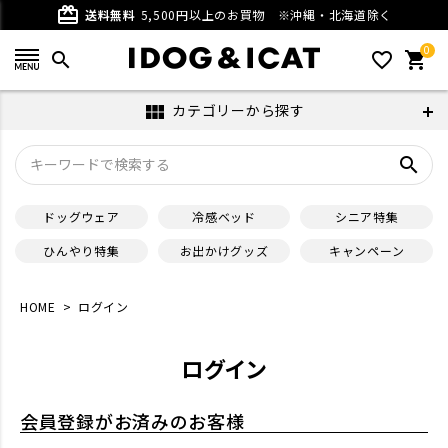
card_giftcard
送料無料
5,500円以上のお買物
※沖縄・北海道除く
0
search
favorite_outline
shopping_cart
カテゴリーから探す
view_module
search
ドッグウェア
冷感ベッド
シニア特集
ひんやり特集
お出かけグッズ
キャンペーン
HOME
ログイン
ログイン
会員登録がお済みのお客様