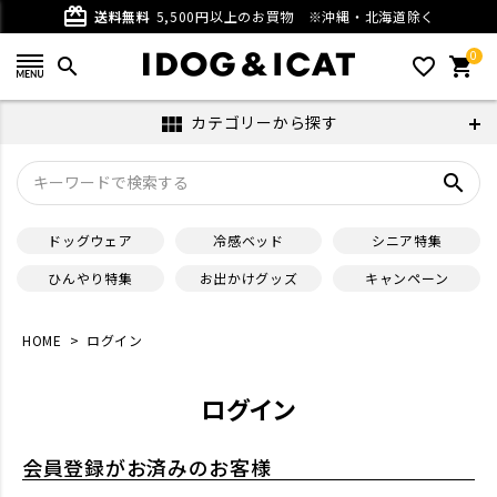
card_giftcard
送料無料
5,500円以上のお買物
※沖縄・北海道除く
0
search
favorite_outline
shopping_cart
カテゴリーから探す
view_module
search
ドッグウェア
冷感ベッド
シニア特集
ひんやり特集
お出かけグッズ
キャンペーン
HOME
ログイン
ログイン
会員登録がお済みのお客様