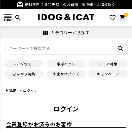
card_giftcard
送料無料
5,500円以上のお買物
※沖縄・北海道除く
0
search
favorite_outline
shopping_cart
カテゴリーから探す
view_module
search
ドッグウェア
冷感ベッド
シニア特集
ひんやり特集
お出かけグッズ
キャンペーン
HOME
ログイン
ログイン
会員登録がお済みのお客様