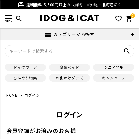
card_giftcard
送料無料
5,500円以上のお買物
※沖縄・北海道除く
0
search
favorite_outline
shopping_cart
カテゴリーから探す
view_module
search
ドッグウェア
冷感ベッド
シニア特集
ひんやり特集
お出かけグッズ
キャンペーン
HOME
ログイン
ログイン
会員登録がお済みのお客様