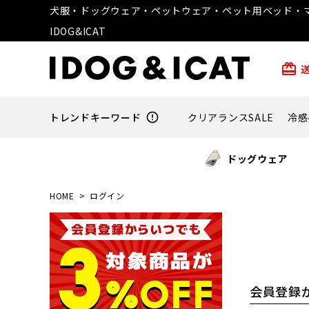
犬服・ドッグウェア・ペットウェア・ペット用ベッド・マ
IDOG&ICAT
card_giftcard
トレンドキーワード
error_outline
クリアランスSALE
冷感
ドッグウェア
HOME
ログイン
会員登録