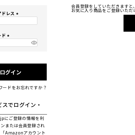
会員登録をしていただきますと
お気に入り商品をご登録いただ
アドレス
(
必
ード
須
)
(
必
須
)
ログイン
ワードをお忘れですか？
ビスでログイン・
co.jpにご登録の情報を利
インまたは会員登録され
「Amazonアカウント