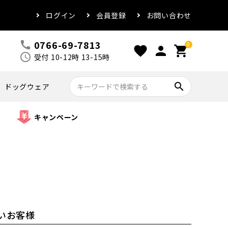
ログイン
会員登録
お問い合わせ
0766-69-7813
call
0
favorite
person
shopping_cart
schedule
受付 10-12時 13-15時
search
ドッグウェア
キャンペーン
いお客様