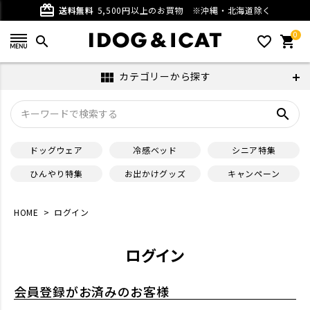
card_giftcard
送料無料
5,500円以上のお買物
※沖縄・北海道除く
0
search
favorite_outline
shopping_cart
カテゴリーから探す
view_module
search
ドッグウェア
冷感ベッド
シニア特集
ひんやり特集
お出かけグッズ
キャンペーン
HOME
ログイン
ログイン
会員登録がお済みのお客様